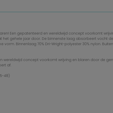
aren! Een gepatenteerd en wereldwijd concept voorkomt wrijvi
at het gehele jaar door. De binnenste laag absorbeert vocht d
eke vorm. Binnenlaag 70% Dri-Wright-polyester 30% nylon. Buiten
 wereldwijd concept voorkomt wrijving en blaren door de geni
ert af.
45-48)