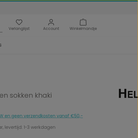
Verlanglijst
Account
Winkelmandje
s
ren sokken khaki
 BTW en geen verzendkosten vanaf €50,-
, levertijd: 1-3 werkdagen