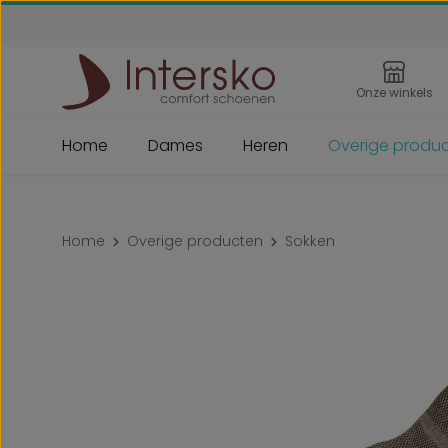
 naar de hoofdinhoud
Ga naar de zoekopdracht
Ga naar de hoofdnavigatie
Onze winkels
Home
Dames
Heren
Overige produ
Home
Overige producten
Sokken
Afbeeldingengalerij overslaan