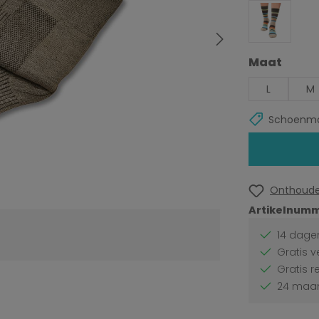
Selecteer
Maat
L
M
Schoenma
Onthoud
Artikelnumm
14 dagen
Gratis v
Gratis r
24 maan