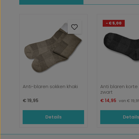
Productgalerij overslaan
- € 5,00
Anti-blaren sokken khaki
Anti blaren korte
zwart
Normale prijs:
Verkoopprijs:
€ 19,95
€ 14,95
Normal
van
€ 19,9
Details
Detail