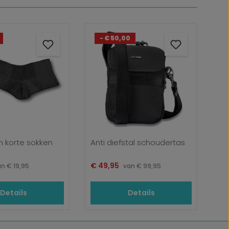
- € 50,00
en korte sokken
Anti diefstal schoudertas
js:
Verkoopprijs:
Normale prijs:
€ 49,95
Normale prijs:
an
€ 19,95
van
€ 99,95
Details
Details