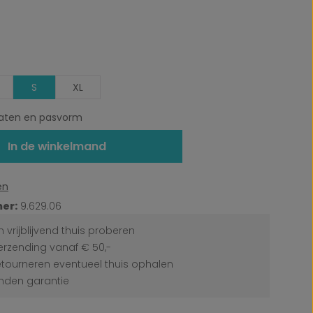
S
XL
ten en pasvorm
In de winkelmand
en
er:
9.629.06
 vrijblijvend thuis proberen
erzending vanaf € 50,-
etourneren eventueel thuis ophalen
den garantie