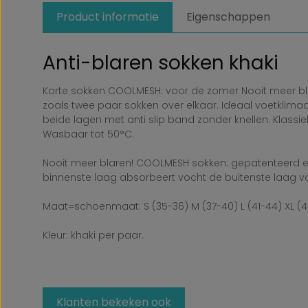
Product informatie
Eigenschappen
Anti-blaren sokken khaki
Korte sokken COOLMESH: voor de zomer Nooit meer bl
zoals twee paar sokken over elkaar. Ideaal voetklima
beide lagen met anti slip band zonder knellen. Klassi
Wasbaar tot 50°C.
Nooit meer blaren! COOLMESH sokken: gepatenteerd en
binnenste laag absorbeert vocht de buitenste laag vo
Maat=schoenmaat: S (35-36) M (37-40) L (41-44) XL (
Kleur: khaki per paar.
Klanten bekeken ook