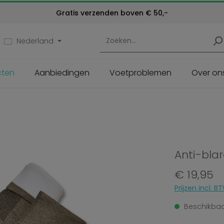
Kosteloos retourneren
Gratis verzenden boven € 50,-
Klantenservice:
24 maanden garantie
072 - 571 79 79
Nederland
cten
Aanbiedingen
Voetproblemen
Over on
Anti-bla
Normale prijs:
€ 19,95
Prijzen incl.
Beschikbaar