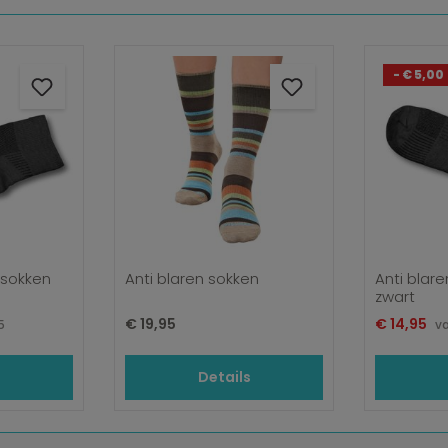
- € 5,00
 sokken
Anti blaren sokken
Anti blar
zwart
Normale prijs:
Verkooppri
e prijs:
€ 19,95
€ 14,95
5
v
s
Details