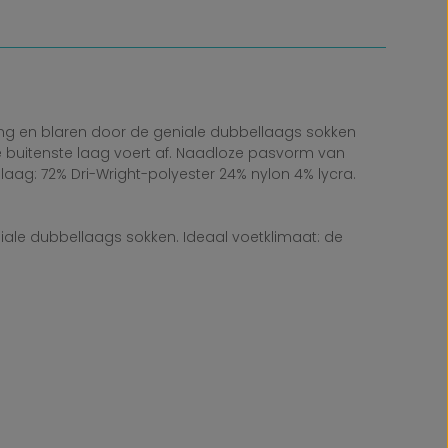
ng en blaren door de geniale dubbellaags sokken
e buitenste laag voert af. Naadloze pasvorm van
laag: 72% Dri-Wright-polyester 24% nylon 4% lycra.
ale dubbellaags sokken. Ideaal voetklimaat: de