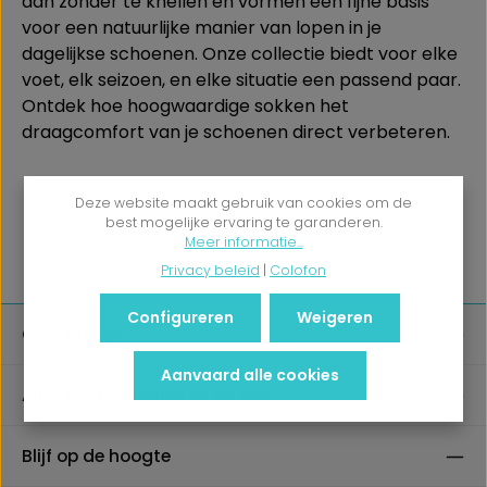
aan zonder te knellen en vormen een fijne basis
voor een natuurlijke manier van lopen in je
dagelijkse schoenen. Onze collectie biedt voor elke
voet, elk seizoen, en elke situatie een passend paar.
Ontdek hoe hoogwaardige sokken het
draagcomfort van je schoenen direct verbeteren.
Deze website maakt gebruik van cookies om de
best mogelijke ervaring te garanderen.
Meer informatie...
Privacy beleid
|
Colofon
Configureren
Weigeren
Over Intersko
Aanvaard alle cookies
Alles over bestellen bij Intersko
Blijf op de hoogte