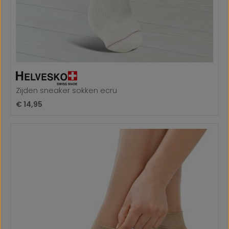
Zijden sneaker sokken ecru
Normale prijs:
€ 14,95