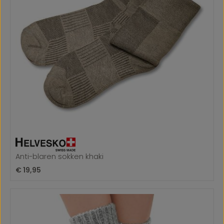
Anti-blaren sokken khaki
Normale prijs:
€ 19,95