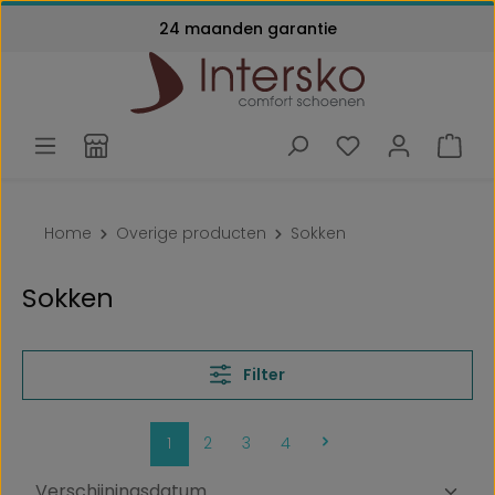
24 maanden garantie
Ga naar de hoofdinhoud
Home
Overige producten
Sokken
Sokken
Filter
Pagina
Pagina
Pagina
Pagina
1
2
3
4