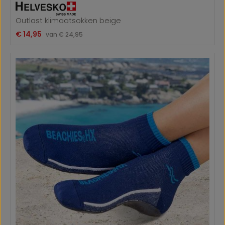
Outlast klimaatsokken beige
Verkoopprijs:
€ 14,95
Normale prijs:
van
€ 24,95