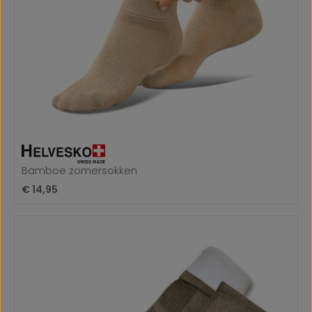
Bamboe zomersokken
Normale prijs:
€ 14,95