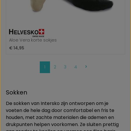
Aloe Vera korte sokjes
Normale prijs:
€ 14,95
Pagina
Pagina
Pagina
Pagina
1
2
3
4
Sokken
De sokken van Intersko zijn ontworpen om je
voeten de hele dag door comfortabel en fris te
houden, met zachte materialen die ademen en
drukpunten helpen voorkomen. Ze sluiten prettig