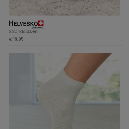
Strandsokken
Normale prijs:
€ 19,95