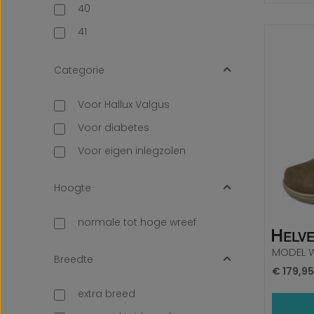
40
41
42
Categorie
43
44
Voor Hallux Valgus
45
Voor diabetes
46
Voor eigen inlegzolen
47
Hoogte
48
normale tot hoge wreef
MODEL 
Breedte
Normale 
€ 179,9
extra breed