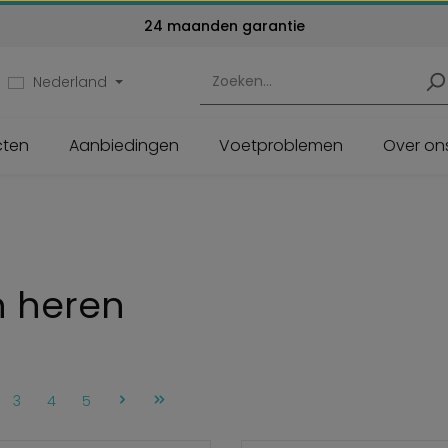
24 maanden garantie
Nederland
cten
Aanbiedingen
Voetproblemen
Over on
n heren
gina
Pagina
Pagina
Pagina
3
4
5