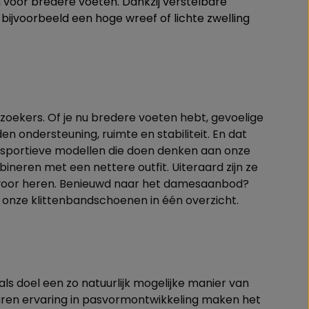
oor bredere voeten. Dankzij verstelbare
j bijvoorbeeld een hoge wreef of lichte zwelling
oekers. Of je nu bredere voeten hebt, gevoelige
n ondersteuning, ruimte en stabiliteit. En dat
: van sportieve modellen die doen denken aan onze
ineren met een nettere outfit. Uiteraard zijn ze
n voor heren. Benieuwd naar het damesaanbod?
 onze klittenbandschoenen in één overzicht.
ls doel een zo natuurlijk mogelijke manier van
 jaren ervaring in pasvormontwikkeling maken het