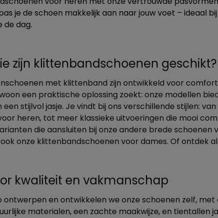
ndschoenen voor heren met onze vertrouwde pasvormen v
 pas je de schoen makkelijk aan naar jouw voet – ideaal bi
 de dag.
ie zijn klittenbandschoenen geschikt?
nschoenen met klittenband zijn ontwikkeld voor comfortz
ewoon een praktische oplossing zoekt: onze modellen biede
n een stijlvol jasje. Je vindt bij ons verschillende stijlen
oor heren, tot meer klassieke uitvoeringen die mooi comb
 varianten die aansluiten bij onze andere brede schoene
n ook onze klittenbandschoenen voor dames. Of ontdek al
oor kwaliteit en vakmanschap
ko ontwerpen en ontwikkelen we onze schoenen zelf, met a
uurlijke materialen, een zachte maakwijze, en tientallen