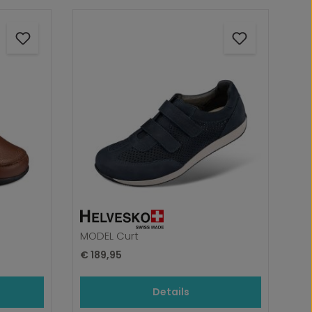
MODEL Curt
Normale prijs:
€ 189,95
Details