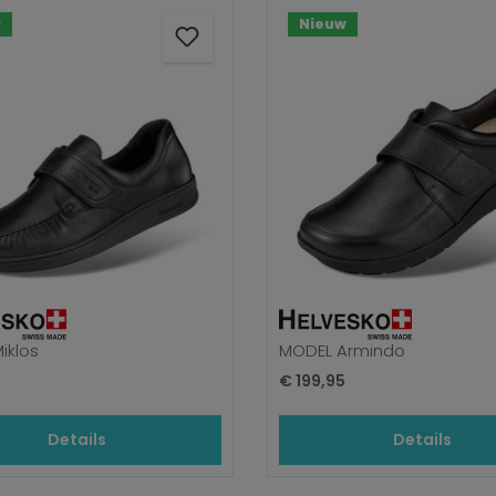
w
Nieuw
iklos
MODEL Armindo
prijs:
Normale prijs:
5
€ 199,95
Details
Details