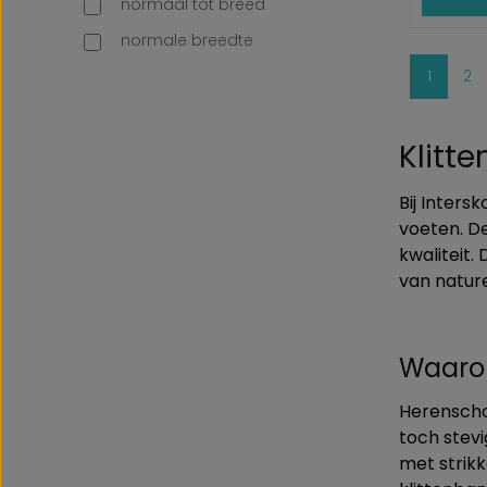
normaal tot breed
normale breedte
Pagina
Pa
1
2
Klitt
Bij Inters
voeten. D
kwaliteit.
van natur
Waarom
Herenschoe
toch stevi
met strik