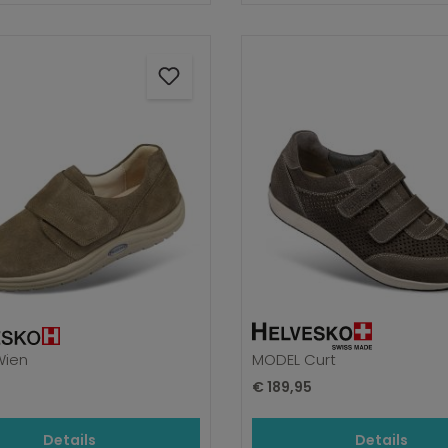
Wien
MODEL Curt
prijs:
Normale prijs:
5
€ 189,95
Details
Details