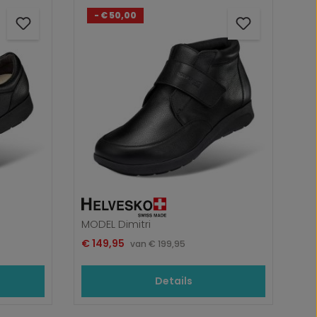
- € 50,00
MODEL Dimitri
Verkoopprijs:
€ 149,95
Normale prijs:
van
€ 199,95
Details