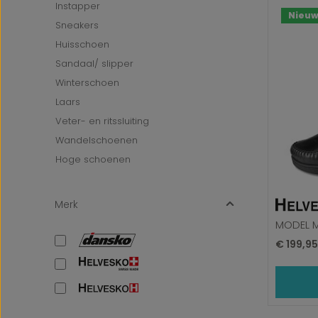
Instapper
Nieu
Sneakers
Huisschoen
Sandaal/ slipper
Winterschoen
Laars
Veter- en ritssluiting
Wandelschoenen
Hoge schoenen
Merk
MODEL M
Normale 
€ 199,9