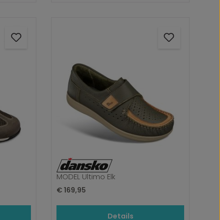
MODEL Ultimo Elk
Normale prijs:
€ 169,95
Details