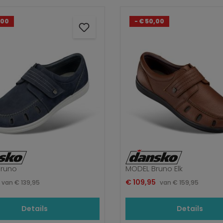
,00
- € 50,00
runo
MODEL Bruno Elk
rijs:
Verkoopprijs:
Normale prijs:
€ 109,95
Normale prijs:
van
€ 139,95
van
€ 159,95
Details
Details