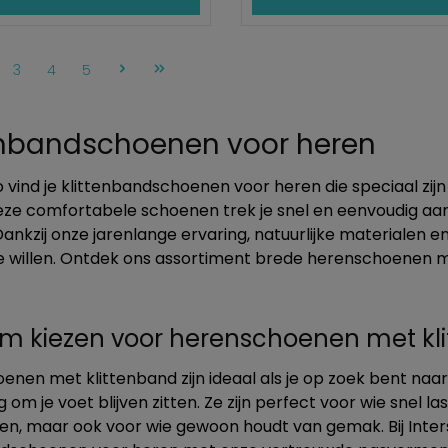
gina
Pagina
Pagina
Pagina
3
4
5
enbandschoenen voor heren
ko vind je klittenbandschoenen voor heren die speciaal z
eze comfortabele schoenen trek je snel en eenvoudig aan-
 Dankzij onze jarenlange ervaring, natuurlijke materialen 
e willen. Ontdek ons assortiment brede herenschoenen m
 kiezen voor herenschoenen met kl
nen met klittenband zijn ideaal als je op zoek bent naa
g om je voet blijven zitten. Ze zijn perfect voor wie snel 
ken, maar ook voor wie gewoon houdt van gemak. Bij Int