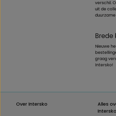
verschil.
uit de col
duurzame 
Brede 
Nieuwe her
bestelling
graag verd
Intersko!
Over Intersko
Alles ov
Intersk