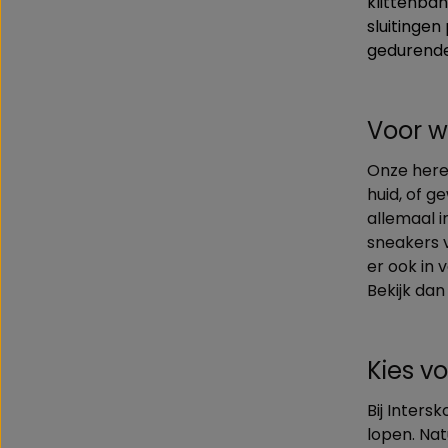
klittenba
sluitingen
gedurende
Voor w
Onze here
huid, of g
allemaal i
sneakers v
er ook in
Bekijk da
Kies v
Bij Inters
lopen. Nat