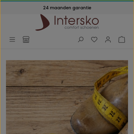
24 maanden garantie
Ga naar de hoofdinhoud