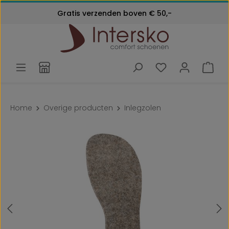
Kosteloos retourneren
Gratis verzenden boven € 50,-
Ga naar de hoofdinhoud
Klantenservice:
24 maanden garantie
072 - 571 79 79
Home
Overige producten
Inlegzolen
Afbeeldingengalerij overslaan