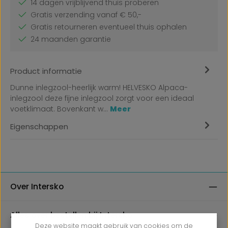
14 dagen vrijblijvend thuis proberen
Gratis verzending vanaf € 50,-
Gratis retourneren eventueel thuis ophalen
24 maanden garantie
Product informatie
Dunne inlegzool-heerlijk warm! HELVESKO Alpaca-
inlegzool deze fijne inlegzool zorgt voor een ideaal
voetklimaat. Bovenkant w…
Meer
Eigenschappen
Over Intersko
Alles over bestellen bij Intersko
Deze website maakt gebruik van cookies om de