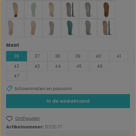
Selecteer
Maat
36
37
38
39
40
41
42
43
44
45
46
47
Schoenmaten en pasvorm
In de winkelmand
Onthouden
Artikelnummer:
9.020.77