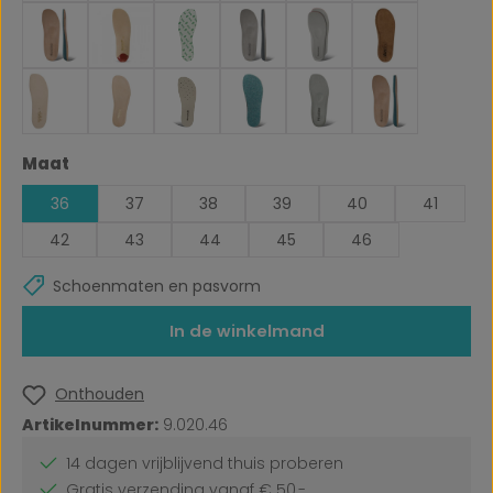
Selecteer
Maat
36
37
38
39
40
41
42
43
44
45
46
Schoenmaten en pasvorm
In de winkelmand
Onthouden
Artikelnummer:
9.020.46
14 dagen vrijblijvend thuis proberen
Gratis verzending vanaf € 50,-