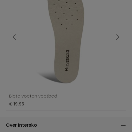
Blote voeten voetbed
Normale prijs:
€ 19,95
Over Intersko