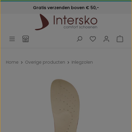
Kosteloos retourneren
Gratis verzenden boven € 50,-
Ga naar de hoofdinhoud
Klantenservice:
24 maanden garantie
072 - 571 79 79
Home
Overige producten
Inlegzolen
Afbeeldingengalerij overslaan