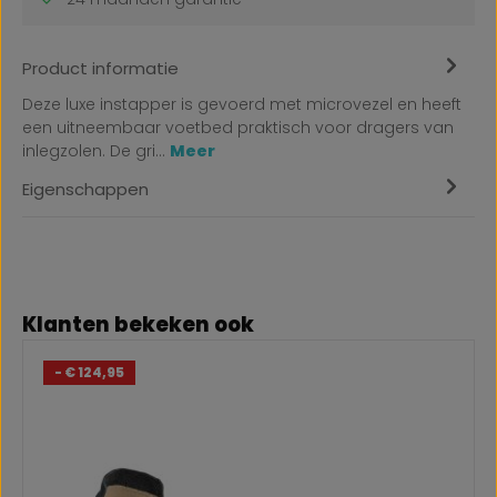
Product informatie
Deze luxe instapper is gevoerd met microvezel en heeft
een uitneembaar voetbed praktisch voor dragers van
inlegzolen. De gri…
Meer
Eigenschappen
Productgalerij overslaan
Klanten bekeken ook
- € 124,95