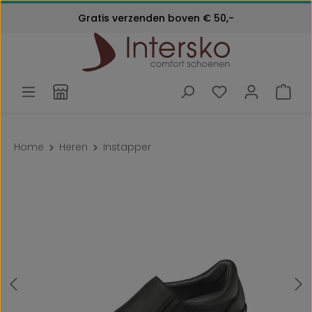
Kosteloos retourneren
Gratis verzenden boven € 50,-
Ga naar de hoofdinhoud
Klantenservice:
24 maanden garantie
072 - 571 79 79
Home
Heren
Instapper
Afbeeldingengalerij overslaan