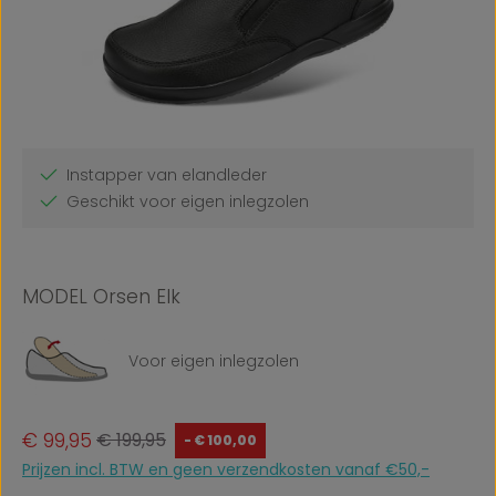
Instapper van elandleder
Geschikt voor eigen inlegzolen
MODEL Orsen Elk
Voor eigen inlegzolen
Verkoopprijs:
Normale prijs:
€ 99,95
€ 199,95
- € 100,00
Prijzen incl. BTW en geen verzendkosten vanaf €50,-