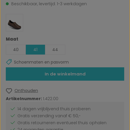
Beschikbaar, levertijd: 1-3 werkdagen
Selecteer
Maat
40
41
44
Schoenmaten en pasvorm
In de winkelmand
Onthouden
Artikelnummer:
1.422.00
14 dagen vrijblijvend thuis proberen
Gratis verzending vanaf € 50,-
Gratis retourneren eventueel thuis ophalen
24 maanden garantie