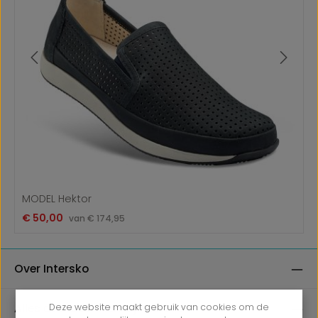
MODEL Hektor
Verkoopprijs:
€ 50,00
Normale prijs:
van
€ 174,95
Over Intersko
Alles over bestellen bij Intersko
Deze website maakt gebruik van cookies om de