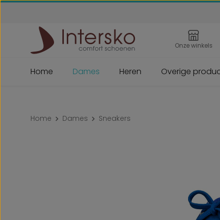
 naar de hoofdinhoud
Ga naar de zoekopdracht
Ga naar de hoofdnavigatie
Onze winkels
Home
Dames
Heren
Overige produ
Home
Dames
Sneakers
Afbeeldingengalerij overslaan