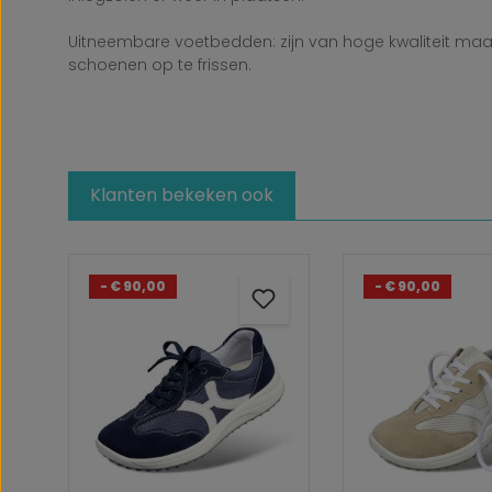
Uitneembare voetbedden: zijn van hoge kwaliteit maar
schoenen op te frissen.
Klanten bekeken ook
Productgalerij overslaan
- € 90,00
- € 90,00