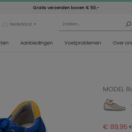
Kosteloos retourneren
Klantenservice:
Gratis verzenden boven € 50,-
24 maanden garantie
072 - 571 79 79
Nederland
cten
Aanbiedingen
Voetproblemen
Over on
MODEL R
Verkoopprijs:
€ 89,95
N
€