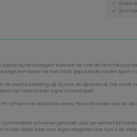
Gratis r
24 maan
er plezier bij het bewegen! Wanneer de voet de Extra-Flexzool 
waardige leer-textiel mix met zacht gepolsterde randen sport-
als de voet:bij belasting dijt hij naar de zijkanten uit. Dat wor
jdens het lopen breder super comfortabel!
 PU-schuim met elastische zones: hij wordt breder aan de zijka
 Comfortabele schoenen gemaakt naar uw wensen! Bij Intersko k
ieder model. Staat daar voor eigen inlegzolen dan kunt u de inl