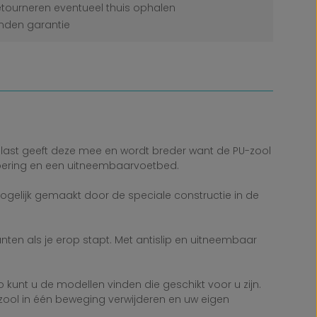
etourneren eventueel thuis ophalen
den garantie
belast geeft deze mee en wordt breder want de PU-zool
voering en een uitneembaarvoetbed.
dt mogelijk gemaakt door de speciale constructie in de
nten als je erop stapt. Met antislip en uitneembaar
unt u de modellen vinden die geschikt voor u zijn.
egzool in één beweging verwijderen en uw eigen