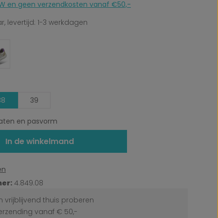
 BTW en geen verzendkosten vanaf €50,-
, levertijd: 1-3 werkdagen
38
39
ten en pasvorm
In de winkelmand
en
er:
4.849.08
 vrijblijvend thuis proberen
erzending vanaf € 50,-