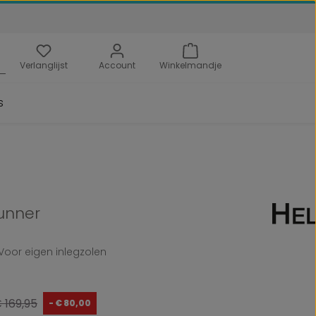
Verlanglijst
Account
Winkelmandje
s
unner
Voor eigen inlegzolen
ormale prijs:
 169,95
- € 80,00