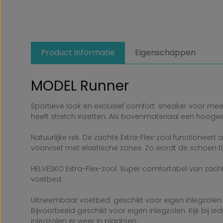
Product informatie
Eigenschappen
MODEL Runner
Sportieve look en exclusief comfort: sneaker voor me
heeft stretch inzetten. Als bovenmateriaal een hoog
Natuurlijke rek. De zachte Extra-Flex-zool functioneert 
voorvoet met elastische zones. Zo wordt de schoen ti
HELVESKO Extra-Flex-zool: Super comfortabel van zacht
voetbed.
Uitneembaar voetbed: geschikt voor eigen inlegzolen.
Bijvoorbeeld geschikt voor eigen inlegzolen. Kijk bij 
inlegzolen er weer in plaatsen.