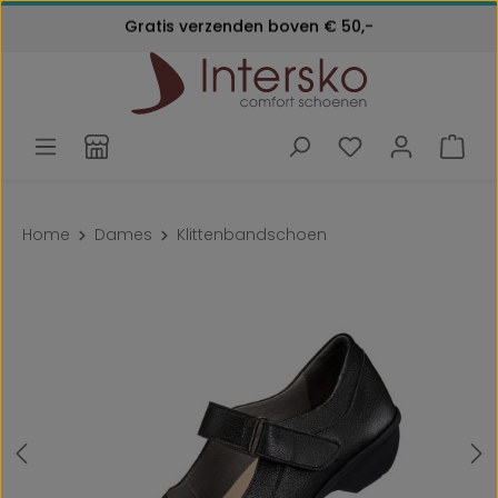
Kosteloos retourneren
Ga naar de hoofdinhoud
Gratis verzenden boven € 50,-
Klantenservice:
24 maanden garantie
072 - 571 79 79
Home
Dames
Klittenbandschoen
Afbeeldingengalerij overslaan