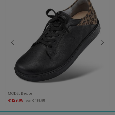
MODEL Beate
Verkoopprijs:
€ 129,95
Normale prijs:
van
€ 189,95