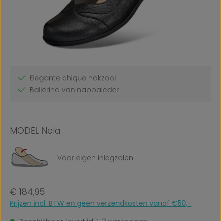
Elegante chique hakzool
Ballerina van nappaleder
MODEL Nela
Voor eigen inlegzolen
Normale prijs:
€ 184,95
Prijzen incl. BTW en geen verzendkosten vanaf €50,-