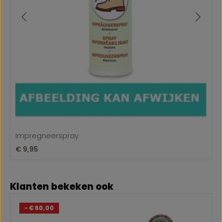
Impregneerspray
Normale prijs:
€ 9,95
Productgalerij overslaan
Klanten bekeken ook
- € 60,00