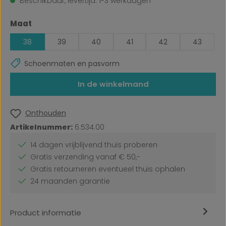
Beschikbaar, levertijd: 1-3 werkdagen
Selecteer
Maat
38
39
40
41
42
43
Schoenmaten en pasvorm
In de winkelmand
Onthouden
Artikelnummer:
6.534.00
14 dagen vrijblijvend thuis proberen
Gratis verzending vanaf € 50,-
Gratis retourneren eventueel thuis ophalen
24 maanden garantie
Product informatie