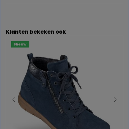
Productgalerij overslaan
Klanten bekeken ook
Nieuw