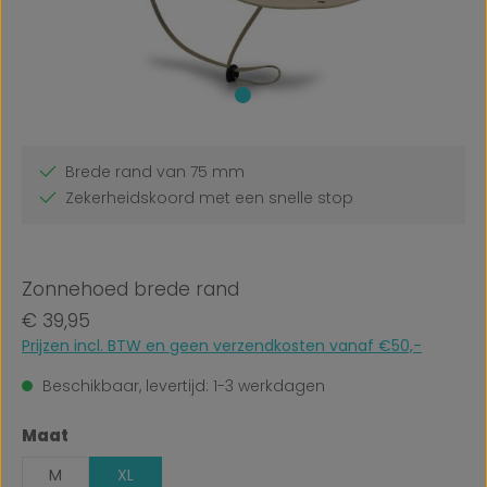
Brede rand van 75 mm
Zekerheidskoord met een snelle stop
Zonnehoed brede rand
Normale prijs:
€ 39,95
Prijzen incl. BTW en geen verzendkosten vanaf €50,-
Beschikbaar, levertijd: 1-3 werkdagen
Selecteer
Maat
M
XL