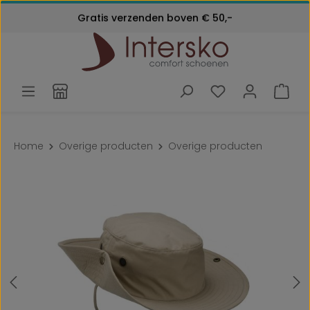
Kosteloos retourneren
Gratis verzenden boven € 50,-
Ga naar de hoofdinhoud
Klantenservice:
24 maanden garantie
072 - 571 79 79
Home
Overige producten
Overige producten
Afbeeldingengalerij overslaan