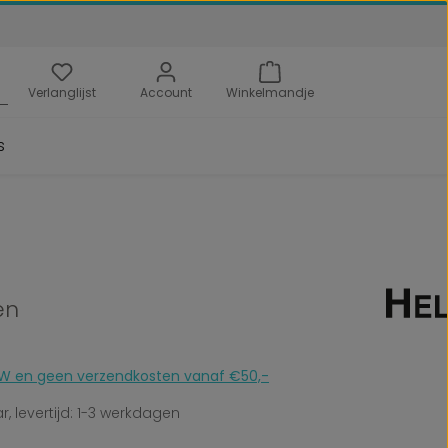
Verlanglijst
Account
Winkelmandje
s
en
 BTW en geen verzendkosten vanaf €50,-
, levertijd: 1-3 werkdagen