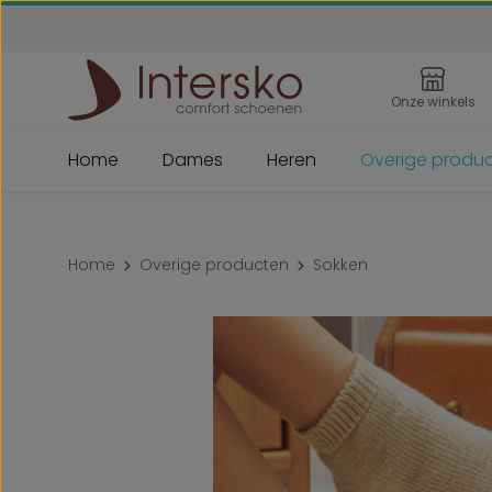
 naar de hoofdinhoud
Ga naar de zoekopdracht
Ga naar de hoofdnavigatie
Onze winkels
Home
Dames
Heren
Overige produ
Home
Overige producten
Sokken
Afbeeldingengalerij overslaan