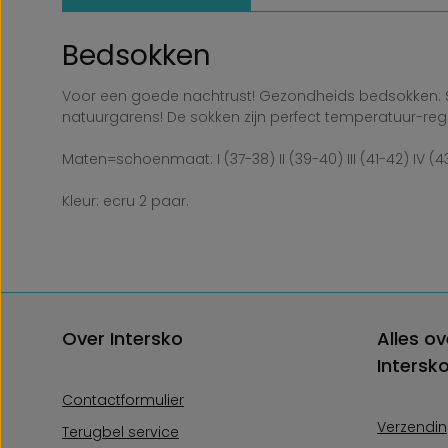
Bedsokken
Voor een goede nachtrust! Gezondheids bedsokken: S
natuurgarens! De sokken zijn perfect temperatuur-regu
Maten=schoenmaat: I (37-38) II (39-40) III (41-42) IV (4
Kleur: ecru 2 paar.
Over Intersko
Alles ov
Intersk
Contactformulier
Verzendin
Terugbel service