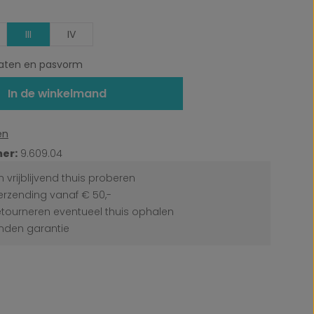
III
IV
ten en pasvorm
In de winkelmand
en
er:
9.609.04
 vrijblijvend thuis proberen
erzending vanaf € 50,-
etourneren eventueel thuis ophalen
den garantie