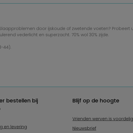
laapproblemen door ijskoude of zwetende voeten? Probeert u
lerend vederlicht en superzacht. 70% wol 30% zijde.
3-44).
er bestellen bij
Blijf op de hoogte
o
Vrienden werven is voordeli
g en levering
Nieuwsbrief