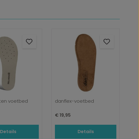
eten voetbed
danflex-voetbed
ijs:
Normale prijs:
€ 19,95
Details
Details