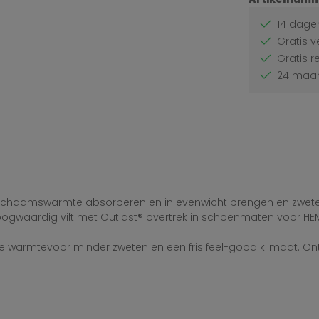
14 dagen
Gratis v
Gratis r
24 maan
lichaamswarmte absorberen en in evenwicht brengen en zweten
 Hoogwaardig vilt met Outlast® overtrek in schoenmaten voor HE
de warmtevoor minder zweten en een fris feel-good klimaat. On