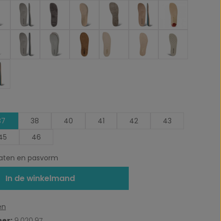
37
38
40
41
42
43
45
46
ten en pasvorm
In de winkelmand
en
er:
9.020.97