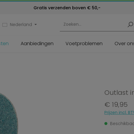
Kosteloos retourneren
Gratis verzenden boven € 50,-
Klantenservice:
24 maanden garantie
072 - 571 79 79
Nederland
cten
Aanbiedingen
Voetproblemen
Over on
Outlast i
Normale prijs:
€ 19,95
Prijzen incl.
Beschikbaar