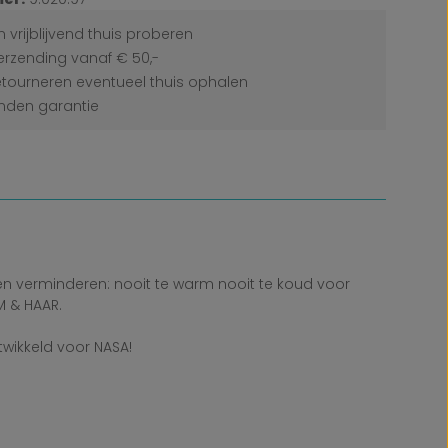
 vrijblijvend thuis proberen
erzending vanaf € 50,-
etourneren eventueel thuis ophalen
den garantie
 verminderen: nooit te warm nooit te koud voor
M & HAAR.
twikkeld voor NASA!