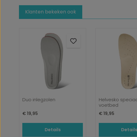
Klanten bekeken ook
Productgalerij overslaan
Duo inlegzolen
Helvesko specia
voetbed
Normale prijs:
Normale prijs:
€ 19,95
€ 19,95
Details
Detail