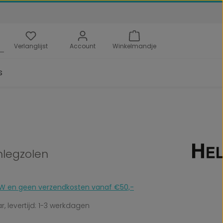
Verlanglijst
Account
Winkelmandje
s
nlegzolen
 BTW en geen verzendkosten vanaf €50,-
, levertijd: 1-3 werkdagen