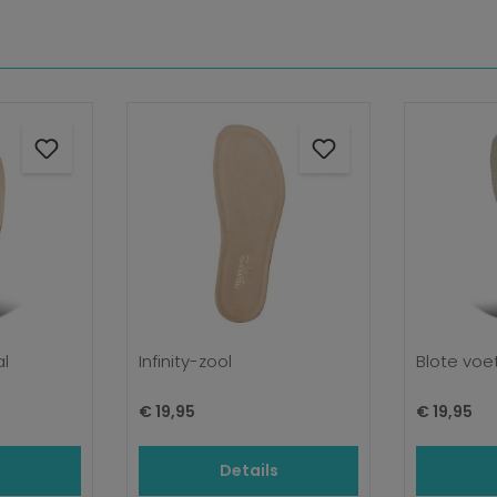
al
Infinity-zool
Blote vo
Normale prijs:
Normale pr
€ 19,95
€ 19,95
s
Details