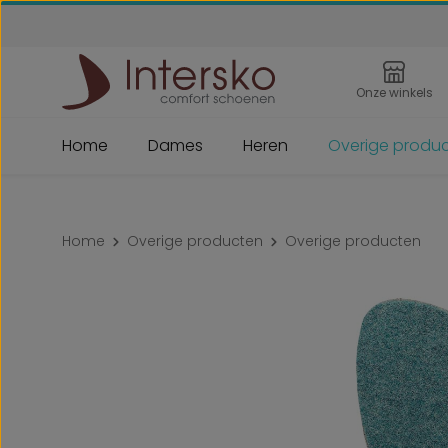
 naar de hoofdinhoud
Ga naar de zoekopdracht
Ga naar de hoofdnavigatie
Onze winkels
Home
Dames
Heren
Overige produ
Home
Overige producten
Overige producten
Afbeeldingengalerij overslaan