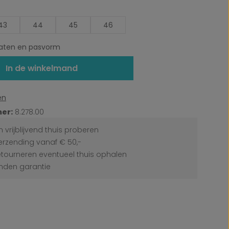
43
44
45
46
ten en pasvorm
In de winkelmand
en
er:
8.278.00
 vrijblijvend thuis proberen
erzending vanaf € 50,-
etourneren eventueel thuis ophalen
den garantie