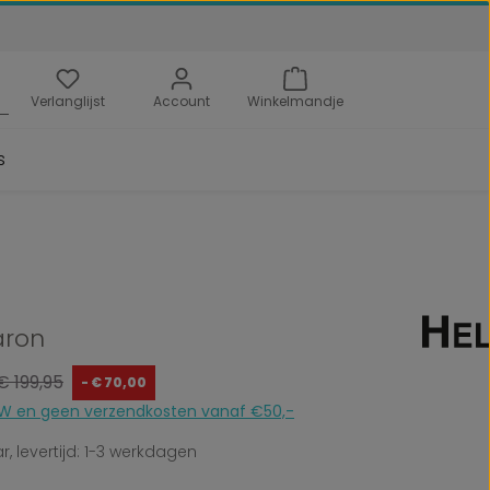
Verlanglijst
Account
Winkelmandje
s
aron
Normale prijs:
€ 199,95
- € 70,00
 BTW en geen verzendkosten vanaf €50,-
, levertijd: 1-3 werkdagen