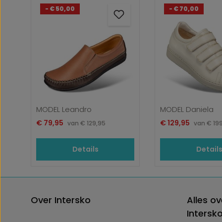
- € 50,00
- € 70,00
MODEL Leandro
MODEL Daniela
Verkoopprijs:
Verkoopprijs:
€ 79,95
Normale prijs:
€ 129,95
Norma
van
€ 129,95
van
€ 19
Details
Detail
Over Intersko
Alles ov
Intersk