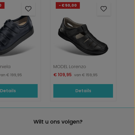
0
- € 50,00
niela
MODEL Lorenzo
js:
Verkoopprijs:
Normale prijs:
€ 109,95
Normale prijs:
van
€ 199,95
van
€ 159,95
Details
Details
Wilt u ons volgen?