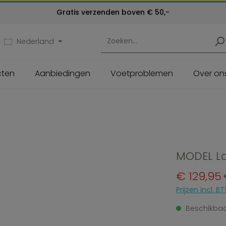
Kosteloos retourneren
Klantenservice:
Gratis verzenden boven € 50,-
24 maanden garantie
072 - 571 79 79
Nederland
cten
Aanbiedingen
Voetproblemen
Over on
MODEL L
Verkoopprijs:
€ 129,95
Prijzen incl.
Beschikbaar