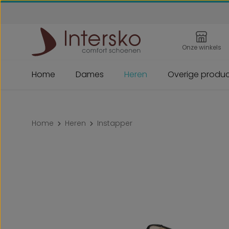
 naar de hoofdinhoud
Ga naar de zoekopdracht
Ga naar de hoofdnavigatie
Onze winkels
Home
Dames
Heren
Overige produ
Home
Heren
Instapper
Afbeeldingengalerij overslaan