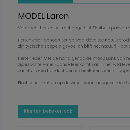
MODEL Laron
Van zacht hertenleer met hoge hiel. Flexibele pasvorm d
Hertenleder: behoort tot de waardevolste natuurproduc
zijn typische soepele gevoel en blijft het natuurlijk ac
Hertenleder: Met de hand genaaide mocassins van het 
zijdezachte Amerikaanse leer komt van in het wild leve
zacht als een handschoen en heeft een zeer fijn oppervl
Elastische inzetten op de wreef: voor meegevende steun
Klanten bekeken ook
Productgalerij overslaan