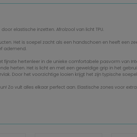
oor elastische inzetten. Afrolzool van licht TPU.
ten. Het is soepel zacht als een handschoen en heeft een zeer f
tief ademend.
fijnste hertenleer in de unieke comfortabele pasvorm van Int
nde herten. Het is licht en met een geweldige grip in het gebrui
ak. Door het voorzichtige looien krijgt het zijn typische soepel
! Zo vult alles elkaar perfect aan. Elastische zones voor extra