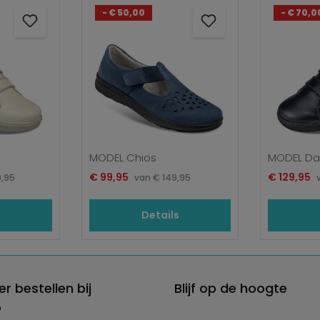
- € 50,00
- € 70,0
MODEL Chios
MODEL Da
Verkoopprijs:
Verkooppri
le prijs:
€ 99,95
Normale prijs:
€ 129,95
9,95
van
€ 149,95
s
Details
er bestellen bij
Blijf op de hoogte
o