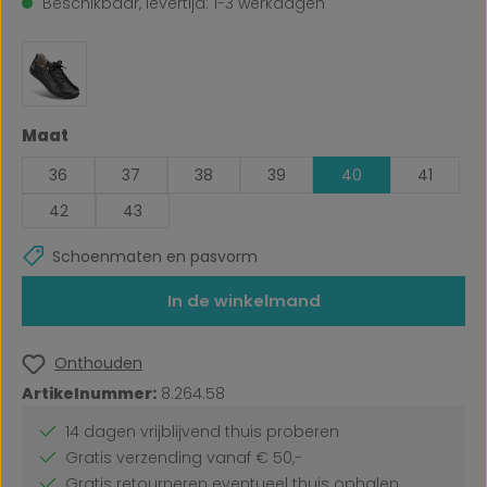
Beschikbaar, levertijd: 1-3 werkdagen
Selecteer
Maat
36
37
38
39
40
41
42
43
Schoenmaten en pasvorm
In de winkelmand
Onthouden
Artikelnummer:
8.264.58
14 dagen vrijblijvend thuis proberen
Gratis verzending vanaf € 50,-
Gratis retourneren eventueel thuis ophalen