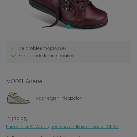
De probleemoplosser!
Extra brede leren sneaker
MODEL Adene
Voor eigen inlegzolen
Normale prijs:
€ 179,95
Prijzen incl. BTW en geen verzendkosten vanaf €50,-