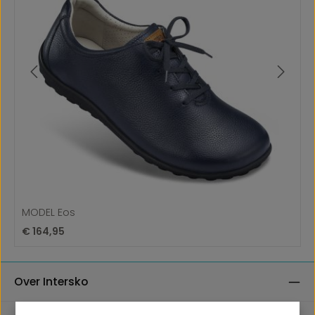
MODEL Eos
Normale prijs:
€ 164,95
Over Intersko