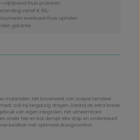
 vrijblijvend thuis proberen
erzending vanaf € 50,-
etourneren eventueel thuis ophalen
den garantie
xe materialen. Het bovenwerk van soepel lamsleer
aat, ook bij langdurig dragen. Dankzij de extra brede
gebruik van eigen inlegzolen. Het uitneembare
es onder hiel en bal dempt elke stap en ondersteunt
serse kwaliteit met optimaal draagcomfort.