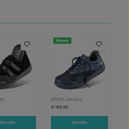
Nieuw
mi
MODEL Sensiva
ijs:
Normale prijs:
€ 199,95
Details
Details