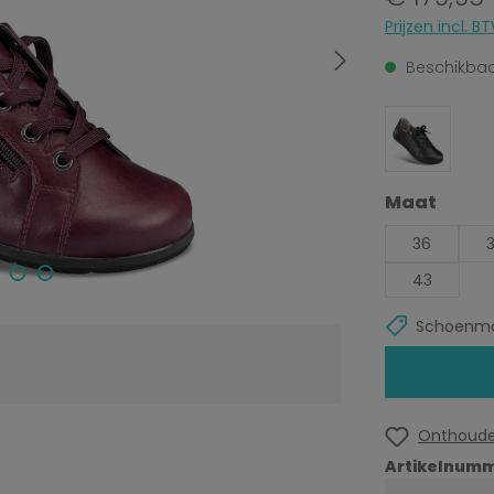
Prijzen incl.
Beschikbaar
Selecteer
Maat
36
43
Schoenma
Onthoud
Artikelnumm