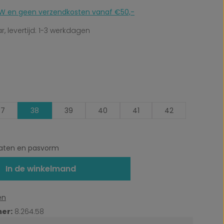
 BTW en geen verzendkosten vanaf €50,-
, levertijd: 1-3 werkdagen
37
38
39
40
41
42
ten en pasvorm
In de winkelmand
en
er:
8.264.58