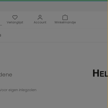
Verlanglijst
Account
Winkelmandje
s
dene
Voor eigen inlegzolen