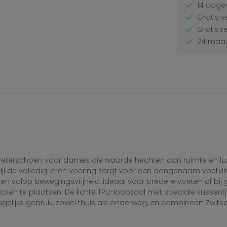
14 dagen
Gratis v
Gratis r
24 maan
 veterschoen voor dames die waarde hechten aan ruimte en lu
jl de volledig leren voering zorgt voor een aangenaam voetklim
en volop bewegingsvrijheid, ideaal voor bredere voeten of bij 
len te plaatsen. De lichte TPU-loopzool met speciale kussentj
dagelijks gebruik, zowel thuis als onderweg, en combineert Zwit