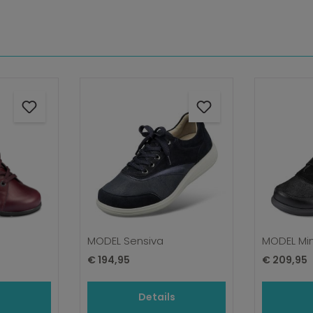
MODEL Sensiva
MODEL Mi
Normale prijs:
Normale pr
€ 194,95
€ 209,95
s
Details