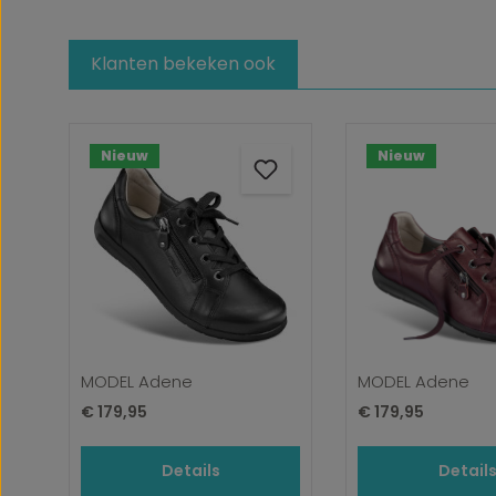
Klanten bekeken ook
Productgalerij overslaan
Nieuw
Nieuw
MODEL Adene
MODEL Adene
Normale prijs:
Normale prijs:
€ 179,95
€ 179,95
Details
Detail