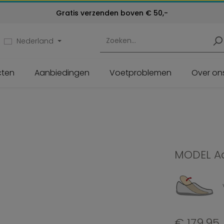
Kosteloos retourneren
Klantenservice:
Gratis verzenden boven € 50,-
24 maanden garantie
072 - 571 79 79
Nederland
cten
Aanbiedingen
Voetproblemen
Over on
MODEL A
Normale prijs:
€ 179,95