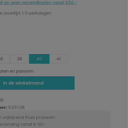
 BTW en geen verzendkosten vanaf €50,-
, levertijd: 1-3 werkdagen
38
39
40
41
ten en pasvorm
In de winkelmand
en
er:
6.637.08
 vrijblijvend thuis proberen
erzending vanaf € 50,-