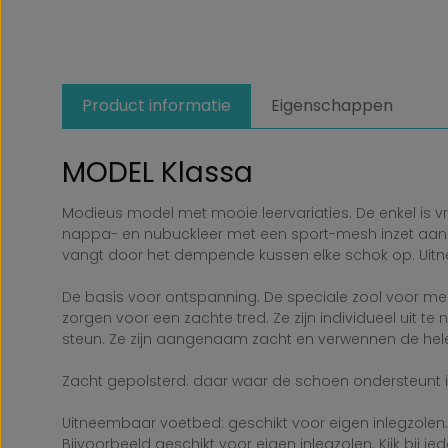
Product informatie
Eigenschappen
MODEL Klassa
Modieus model met mooie leervariaties. De enkel is v
nappa- en nubuckleer met een sport-mesh inzet aan de
vangt door het dempende kussen elke schok op. Uit
De basis voor ontspanning. De speciale zool voor m
zorgen voor een zachte tred. Ze zijn individueel uit t
steun. Ze zijn aangenaam zacht en verwennen de hele
Zacht gepolsterd: daar waar de schoen ondersteunt is
Uitneembaar voetbed: geschikt voor eigen inlegzolen.
Bijvoorbeeld geschikt voor eigen inlegzolen. Kijk bij 