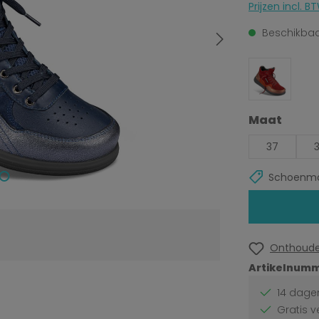
Prijzen incl.
Beschikbaar
Selecteer
Maat
37
Schoenma
Onthoud
Artikelnumm
14 dagen
Gratis v