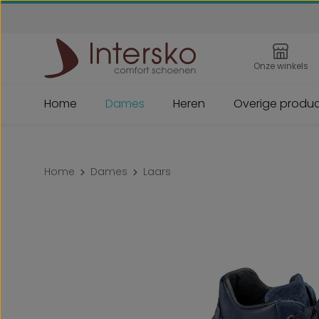
 naar de hoofdinhoud
Ga naar de zoekopdracht
Ga naar de hoofdnavigatie
Onze winkels
Home
Dames
Heren
Overige produ
Home
Dames
Laars
Afbeeldingengalerij overslaan