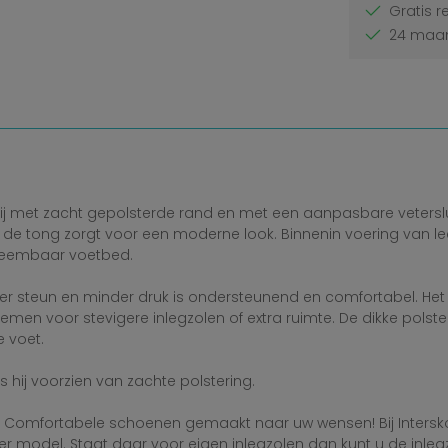
Gratis r
24 maan
rij met zacht gepolsterde rand en met een aanpasbare vetersl
 tong zorgt voor een moderne look. Binnenin voering van leer
neembaar voetbed.
eer steun en minder druk is ondersteunend en comfortabel. H
e nemen voor stevigere inlegzolen of extra ruimte. De dikke pol
 voet.
 hij voorzien van zachte polstering.
 Comfortabele schoenen gemaakt naar uw wensen! Bij Intersko k
ieder model. Staat daar voor eigen inlegzolen dan kunt u de inl