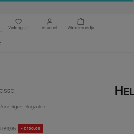
Verlanglijst
Account
Winkelmandje
s
lassa
Voor eigen inlegzolen
ormale prijs:
 189,95
- € 100,00