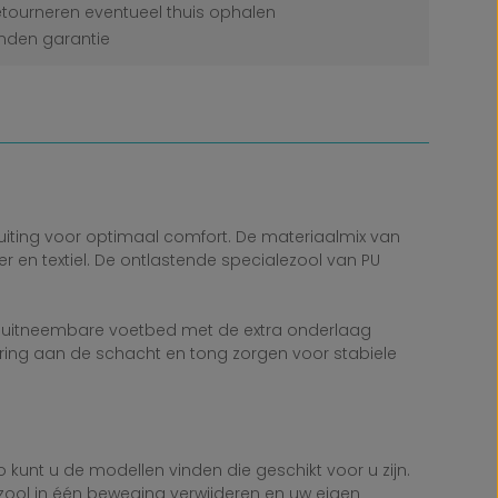
etourneren eventueel thuis ophalen
den garantie
uiting voor optimaal comfort. De materiaalmix van
 en textiel. De ontlastende specialezool van PU
et uitneembare voetbed met de extra onderlaag
stering aan de schacht en tong zorgen voor stabiele
unt u de modellen vinden die geschikt voor u zijn.
egzool in één beweging verwijderen en uw eigen