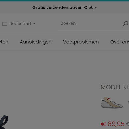
Kosteloos retourneren
Klantenservice:
Gratis verzenden boven € 50,-
24 maanden garantie
072 - 571 79 79
Nederland
cten
Aanbiedingen
Voetproblemen
Over on
MODEL K
Verkoopprijs:
€ 89,95
N
€