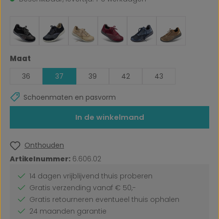
Selecteer
Maat
36
37
39
42
43
Schoenmaten en pasvorm
In de winkelmand
Onthouden
Artikelnummer:
6.606.02
14 dagen vrijblijvend thuis proberen
Gratis verzending vanaf € 50,-
Gratis retourneren eventueel thuis ophalen
24 maanden garantie