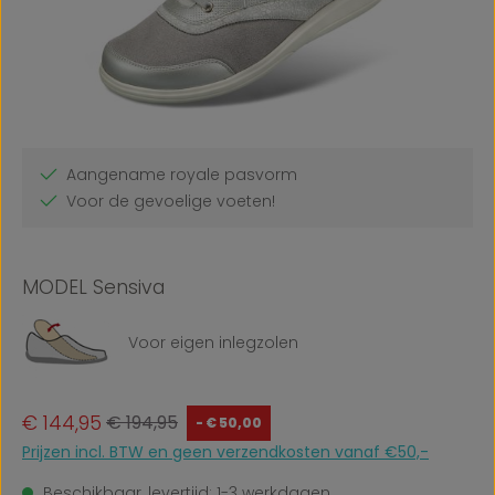
Aangename royale pasvorm
Voor de gevoelige voeten!
MODEL Sensiva
Voor eigen inlegzolen
Verkoopprijs:
Normale prijs:
€ 144,95
€ 194,95
- € 50,00
Prijzen incl. BTW en geen verzendkosten vanaf €50,-
Beschikbaar, levertijd: 1-3 werkdagen