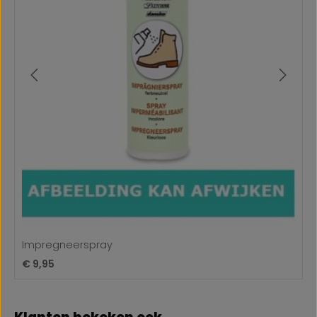
Impregneerspray
Normale prijs:
€ 9,95
Productgalerij overslaan