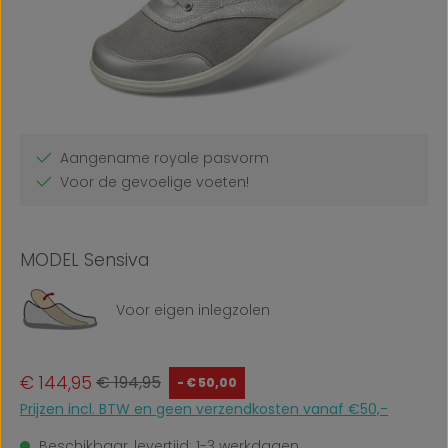
Aangename royale pasvorm
Voor de gevoelige voeten!
MODEL Sensiva
Voor eigen inlegzolen
Verkoopprijs:
Normale prijs:
€ 144,95
€ 194,95
- € 50,00
Prijzen incl. BTW en geen verzendkosten vanaf €50,-
Beschikbaar, levertijd: 1-3 werkdagen