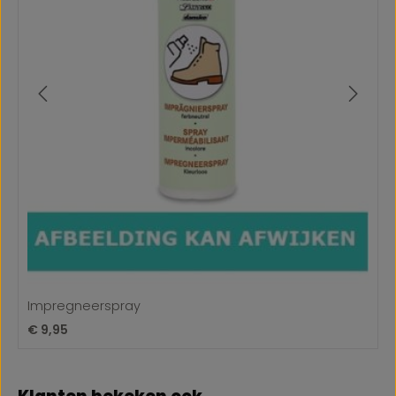
Impregneerspray
Normale prijs:
€ 9,95
Productgalerij overslaan