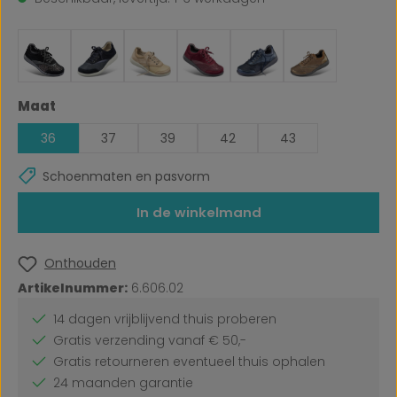
Selecteer
Maat
36
37
39
42
43
Schoenmaten en pasvorm
In de winkelmand
Onthouden
Artikelnummer:
6.606.02
14 dagen vrijblijvend thuis proberen
Gratis verzending vanaf € 50,-
Gratis retourneren eventueel thuis ophalen
24 maanden garantie