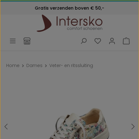
Kosteloos retourneren
Gratis verzenden boven € 50,-
Ga naar de hoofdinhoud
Klantenservice:
24 maanden garantie
072 - 571 79 79
Home
Dames
Veter- en ritssluiting
Afbeeldingengalerij overslaan