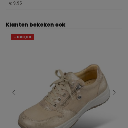
Normale prijs:
€ 9,95
Productgalerij overslaan
Klanten bekeken ook
- € 80,00