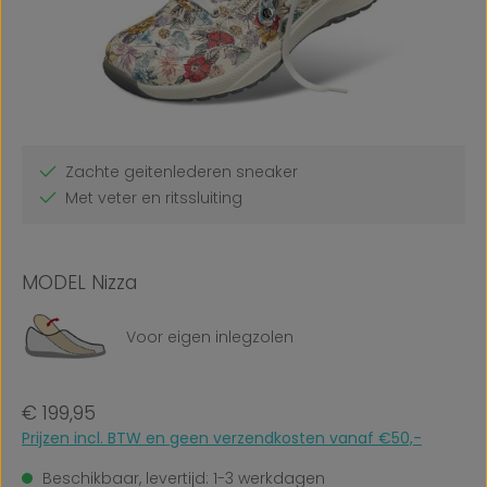
Zachte geitenlederen sneaker
Met veter en ritssluiting
MODEL Nizza
Voor eigen inlegzolen
Normale prijs:
€ 199,95
Prijzen incl. BTW en geen verzendkosten vanaf €50,-
Beschikbaar, levertijd: 1-3 werkdagen