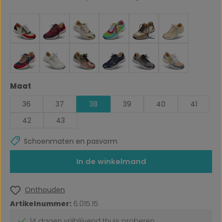
Selecteer
Maat
36
37
38
39
40
41
42
43
Schoenmaten en pasvorm
In de winkelmand
Onthouden
Artikelnummer:
6.015.15
14 dagen vrijblijvend thuis proberen