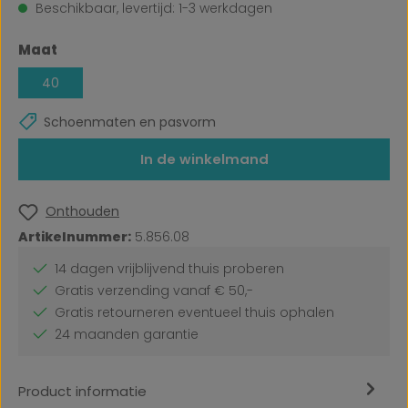
Beschikbaar, levertijd: 1-3 werkdagen
Selecteer
Maat
40
Schoenmaten en pasvorm
In de winkelmand
Onthouden
Artikelnummer:
5.856.08
14 dagen vrijblijvend thuis proberen
Gratis verzending vanaf € 50,-
Gratis retourneren eventueel thuis ophalen
24 maanden garantie
Product informatie