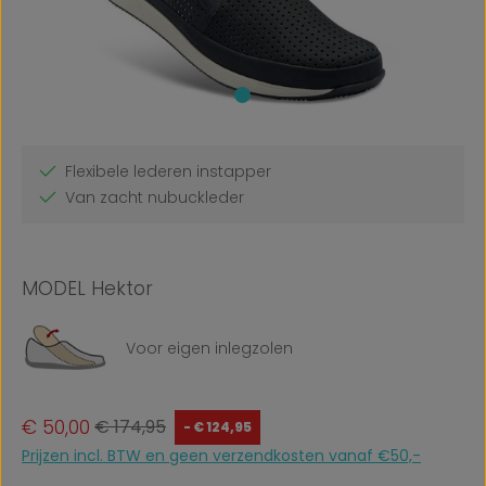
Flexibele lederen instapper
Van zacht nubuckleder
MODEL Hektor
Voor eigen inlegzolen
Verkoopprijs:
Normale prijs:
€ 50,00
€ 174,95
- € 124,95
Prijzen incl. BTW en geen verzendkosten vanaf €50,-