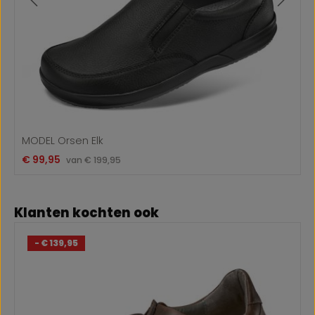
MODEL Orsen Elk
Verkoopprijs:
€ 99,95
Normale prijs:
van
€ 199,95
Productgalerij overslaan
Klanten kochten ook
- € 139,95