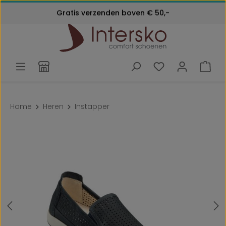
Kosteloos retourneren
Ga naar de hoofdinhoud
Gratis verzenden boven € 50,-
Klantenservice:
24 maanden garantie
072 - 571 79 79
Home
Heren
Instapper
Afbeeldingengalerij overslaan