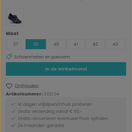
Selecteer
Maat
37
39
40
41
42
43
Schoenmaten en pasvorm
In de winkelmand
Onthouden
Artikelnummer:
3.621.04
14 dagen vrijblijvend thuis proberen
Gratis verzending vanaf € 50,-
Gratis retourneren eventueel thuis ophalen
24 maanden garantie