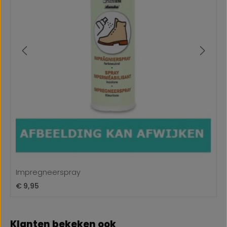
Impregneerspray
Normale prijs:
€ 9,95
Productgalerij overslaan
Klanten bekeken ook