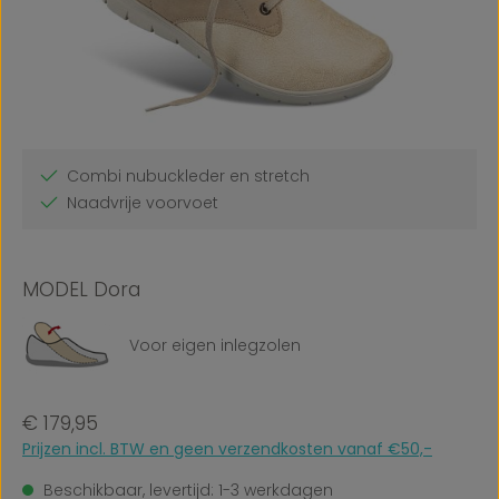
Combi nubuckleder en stretch
Naadvrije voorvoet
MODEL Dora
Voor eigen inlegzolen
Normale prijs:
€ 179,95
Prijzen incl. BTW en geen verzendkosten vanaf €50,-
Beschikbaar, levertijd: 1-3 werkdagen