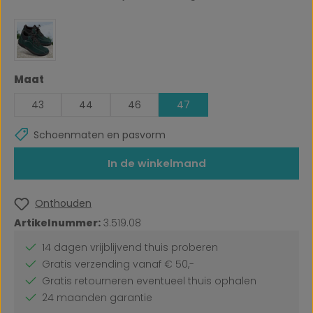
Selecteer
Maat
43
44
46
47
Schoenmaten en pasvorm
In de winkelmand
Onthouden
Artikelnummer:
3.519.08
14 dagen vrijblijvend thuis proberen
Gratis verzending vanaf € 50,-
Gratis retourneren eventueel thuis ophalen
24 maanden garantie