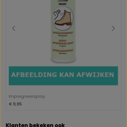
Impregneerspray
Normale prijs:
€ 9,95
Productgalerij overslaan
Klanten bekeken ook