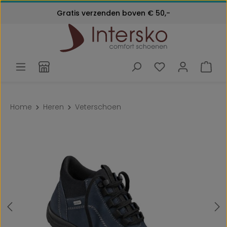
Kosteloos retourneren
Gratis verzenden boven € 50,-
Ga naar de hoofdinhoud
Klantenservice:
24 maanden garantie
072 - 571 79 79
Home
Heren
Veterschoen
Afbeeldingengalerij overslaan