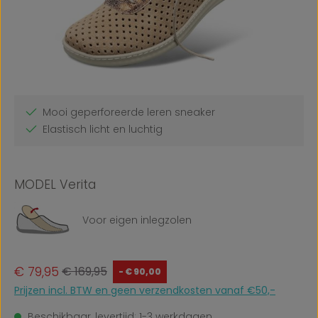
Mooi geperforeerde leren sneaker
Elastisch licht en luchtig
MODEL Verita
Voor eigen inlegzolen
Verkoopprijs:
Normale prijs:
€ 79,95
€ 169,95
- € 90,00
Prijzen incl. BTW en geen verzendkosten vanaf €50,-
Beschikbaar, levertijd: 1-3 werkdagen