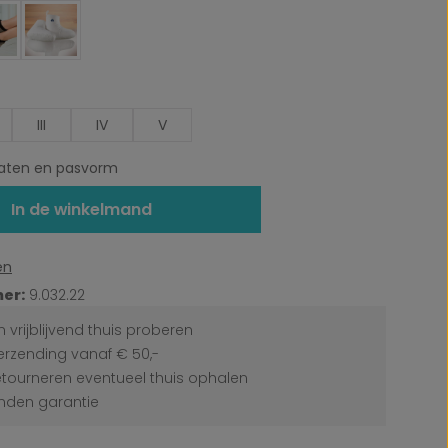
III
IV
V
ten en pasvorm
In de winkelmand
en
er:
9.032.22
 vrijblijvend thuis proberen
erzending vanaf € 50,-
etourneren eventueel thuis ophalen
den garantie