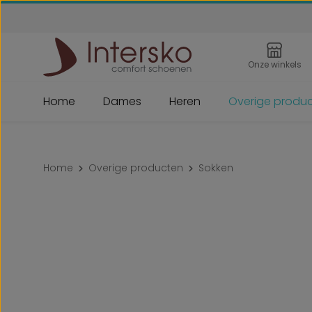
 naar de hoofdinhoud
Ga naar de zoekopdracht
Ga naar de hoofdnavigatie
Onze winkels
Home
Dames
Heren
Overige produ
Home
Overige producten
Sokken
Afbeeldingengalerij overslaan