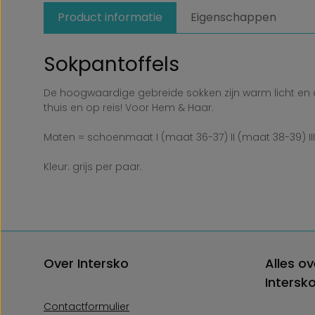
Product informatie
Eigenschappen
Sokpantoffels
De hoogwaardige gebreide sokken zijn warm licht en a
thuis en op reis! Voor Hem & Haar.
Maten = schoenmaat I (maat 36-37) II (maat 38-39) II
Kleur: grijs per paar.
Over Intersko
Alles ov
Intersk
Contactformulier