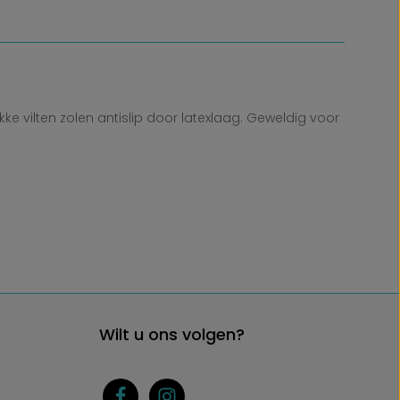
 vilten zolen antislip door latexlaag. Geweldig voor
Wilt u ons volgen?
g