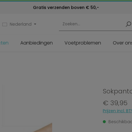
Kosteloos retourneren
Gratis verzenden boven € 50,-
Klantenservice:
24 maanden garantie
072 - 571 79 79
Nederland
cten
Aanbiedingen
Voetproblemen
Over on
Sokpanto
Normale prijs:
€ 39,95
Prijzen incl.
Beschikbaar