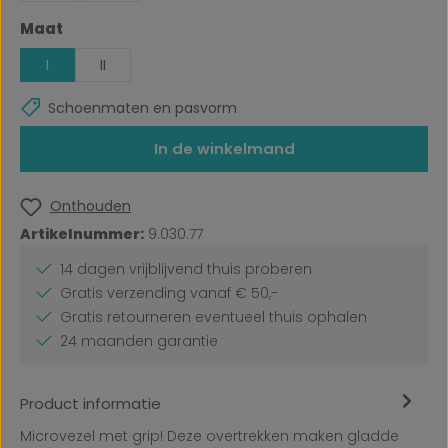
Selecteer
Maat
I
II
Schoenmaten en pasvorm
In de winkelmand
Onthouden
Artikelnummer:
9.030.77
14 dagen vrijblijvend thuis proberen
Gratis verzending vanaf € 50,-
Gratis retourneren eventueel thuis ophalen
24 maanden garantie
Product informatie
Microvezel met grip! Deze overtrekken maken gladde