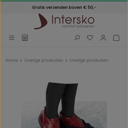
Kosteloos retourneren
Gratis verzenden boven € 50,-
Ga naar de hoofdinhoud
Klantenservice:
24 maanden garantie
072 - 571 79 79
Home
Overige producten
Overige producten
Afbeeldingengalerij overslaan