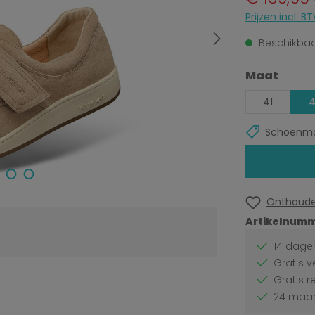
Prijzen incl.
Beschikbaar
Selecteer
Maat
41
4
Schoenma
Onthoud
Artikelnumm
14 dagen
Gratis v
Gratis r
24 maan