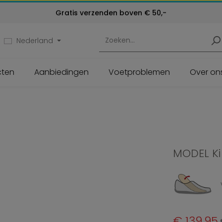
Kosteloos retourneren
Gratis verzenden boven € 50,-
Klantenservice:
24 maanden garantie
072 - 571 79 79
Nederland
cten
Aanbiedingen
Voetproblemen
Over on
MODEL Ki
Verkoopprijs:
€ 139,95