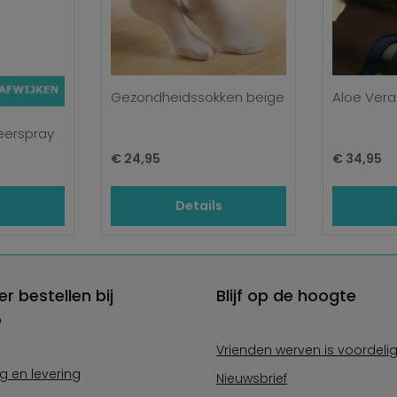
Gezondheidssokken beige
Aloe Vera
eerspray
Normale prijs:
Normale pr
€ 24,95
€ 34,95
s
Details
er bestellen bij
Blijf op de hoogte
o
Vrienden werven is voordeli
g en levering
Nieuwsbrief