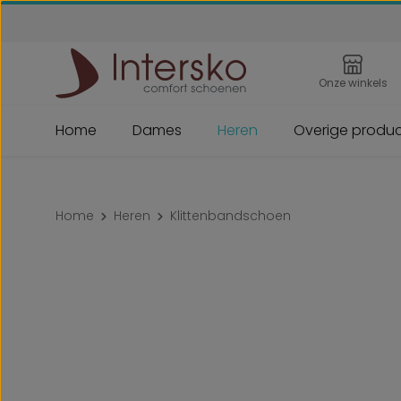
 naar de hoofdinhoud
Ga naar de zoekopdracht
Ga naar de hoofdnavigatie
Onze winkels
Home
Dames
Heren
Overige produ
Home
Heren
Klittenbandschoen
Afbeeldingengalerij overslaan