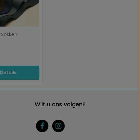
 Sokken
ijs:
Details
Wilt u ons volgen?
g