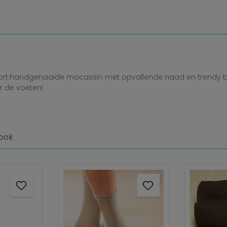
fort:handgenaaide mocassin met opvallende naad en trendy bre
r de voeten!
ook