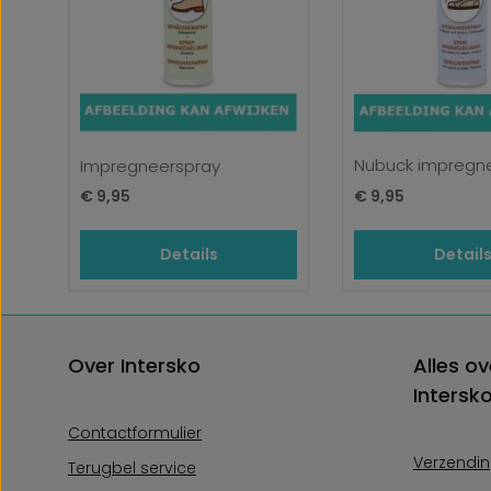
Nubuck impregn
Impregneerspray
Normale prijs:
Normale prijs:
€ 9,95
€ 9,95
Details
Detail
Over Intersko
Alles ov
Intersk
Contactformulier
Verzendin
Terugbel service