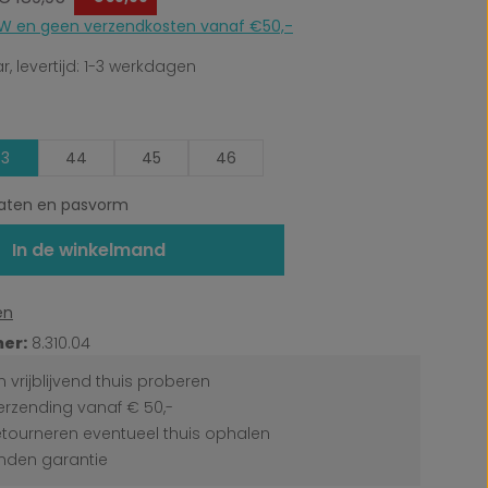
 BTW en geen verzendkosten vanaf €50,-
, levertijd: 1-3 werkdagen
3
44
45
46
ten en pasvorm
In de winkelmand
en
er:
8.310.04
 vrijblijvend thuis proberen
erzending vanaf € 50,-
etourneren eventueel thuis ophalen
den garantie