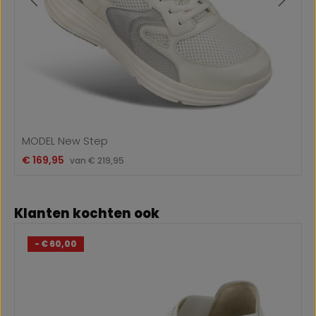
MODEL New Step
Verkoopprijs:
€ 169,95
Normale prijs:
van
€ 219,95
Productgalerij overslaan
Klanten kochten ook
- € 60,00