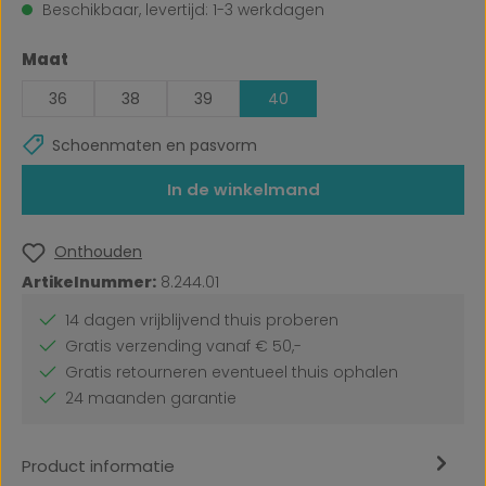
Beschikbaar, levertijd: 1-3 werkdagen
Selecteer
Maat
36
38
39
40
Schoenmaten en pasvorm
In de winkelmand
Onthouden
Artikelnummer:
8.244.01
14 dagen vrijblijvend thuis proberen
Gratis verzending vanaf € 50,-
Gratis retourneren eventueel thuis ophalen
24 maanden garantie
Product informatie