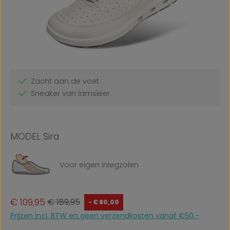
Zacht aan de voet
Sneaker van lamsleer
MODEL Sira
Voor eigen inlegzolen
Verkoopprijs:
Normale prijs:
€ 109,95
€ 189,95
- € 80,00
Prijzen incl. BTW en geen verzendkosten vanaf €50,-