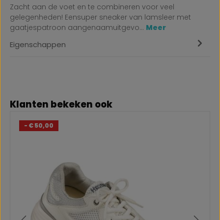
Zacht aan de voet en te combineren voor veel
gelegenheden! Eensuper sneaker van lamsleer met
gaatjespatroon aangenaamuitgevo…
Meer
Eigenschappen
Productgalerij overslaan
Klanten bekeken ook
- € 50,00