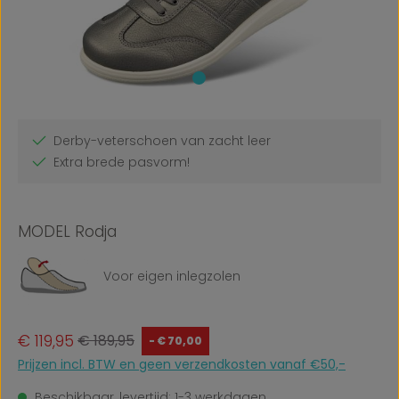
Derby-veterschoen van zacht leer
Extra brede pasvorm!
MODEL Rodja
Voor eigen inlegzolen
Verkoopprijs:
Normale prijs:
€ 119,95
€ 189,95
- € 70,00
Prijzen incl. BTW en geen verzendkosten vanaf €50,-
Beschikbaar, levertijd: 1-3 werkdagen