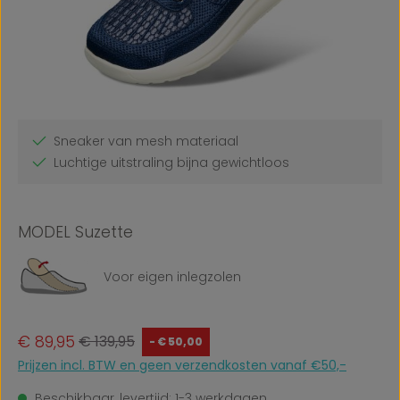
Sneaker van mesh materiaal
Luchtige uitstraling bijna gewichtloos
MODEL Suzette
Voor eigen inlegzolen
Verkoopprijs:
Normale prijs:
€ 89,95
€ 139,95
- € 50,00
Prijzen incl. BTW en geen verzendkosten vanaf €50,-
Beschikbaar, levertijd: 1-3 werkdagen