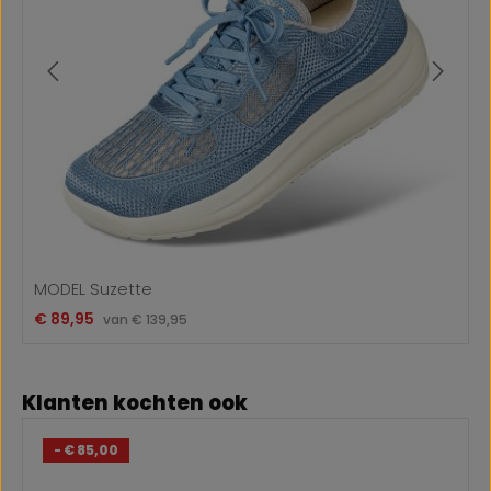
MODEL Suzette
Verkoopprijs:
€ 89,95
Normale prijs:
van
€ 139,95
Productgalerij overslaan
Klanten kochten ook
- € 85,00