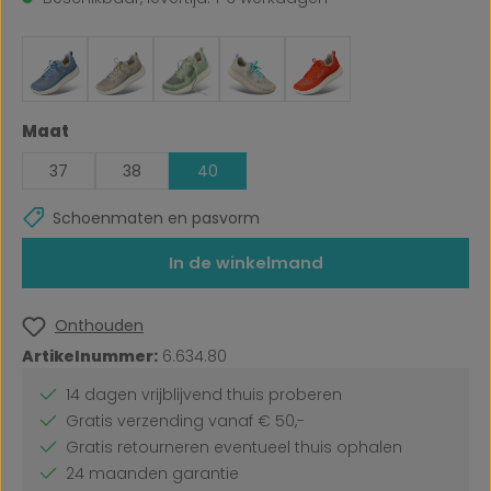
Selecteer
Maat
37
38
40
Schoenmaten en pasvorm
In de winkelmand
Onthouden
Artikelnummer:
6.634.80
14 dagen vrijblijvend thuis proberen
Gratis verzending vanaf € 50,-
Gratis retourneren eventueel thuis ophalen
24 maanden garantie