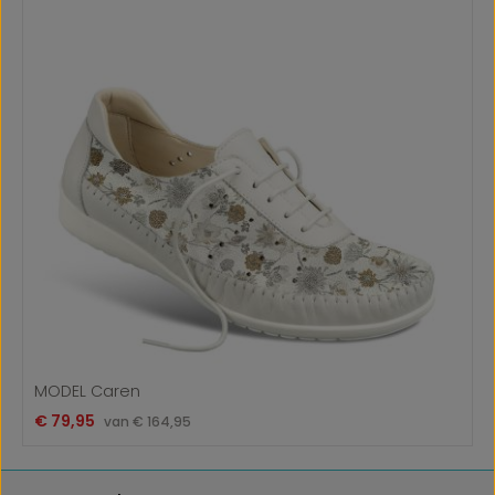
MODEL Caren
Verkoopprijs:
€ 79,95
Normale prijs:
van
€ 164,95