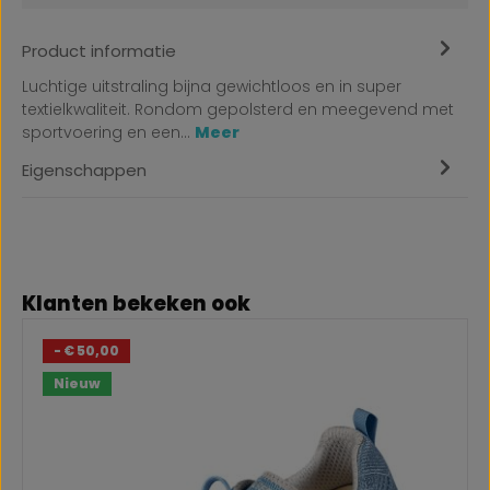
Product informatie
Luchtige uitstraling bijna gewichtloos en in super
textielkwaliteit. Rondom gepolsterd en meegevend met
sportvoering en een…
Meer
Eigenschappen
Productgalerij overslaan
Klanten bekeken ook
- € 50,00
Nieuw