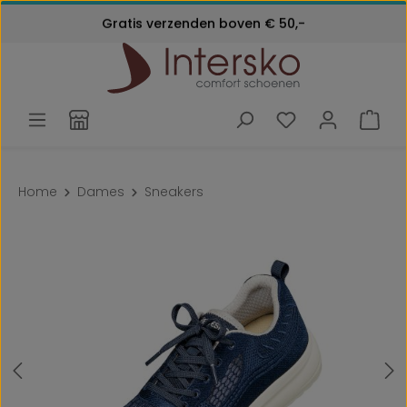
Kosteloos retourneren
Gratis verzenden boven € 50,-
Ga naar de hoofdinhoud
Klantenservice:
24 maanden garantie
072 - 571 79 79
Home
Dames
Sneakers
Afbeeldingengalerij overslaan