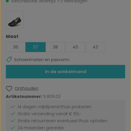
Beschikbaar, levertijd: 1-3 werkdagen
Selecteer
Maat
36
37
38
40
43
Schoenmaten en pasvorm
In de winkelmand
Onthouden
Artikelnummer:
5.809.03
14 dagen vrijblijvend thuis proberen
Gratis verzending vanaf € 50,-
Gratis retourneren eventueel thuis ophalen
24 maanden garantie