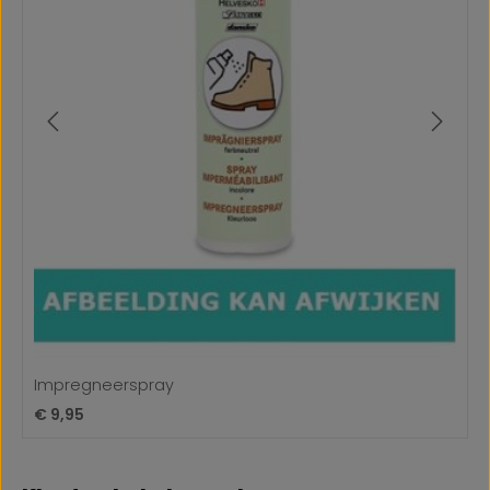
Impregneerspray
Normale prijs:
€ 9,95