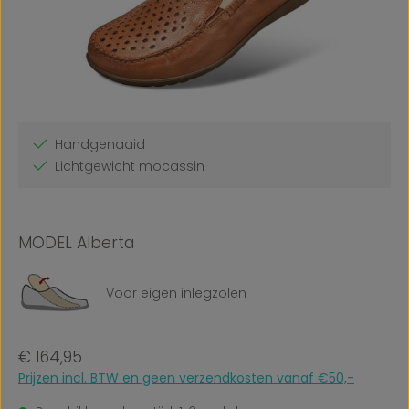
Handgenaaid
Lichtgewicht mocassin
MODEL Alberta
Voor eigen inlegzolen
Normale prijs:
€ 164,95
Prijzen incl. BTW en geen verzendkosten vanaf €50,-