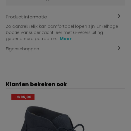
Product informatie
Zo aantrekkelijk kan comfortabel lopen zijn! Enkelhoge
bootie vansuper zacht leer met u-vetersluiting
geperforeerd patroon e…
Meer
Eigenschappen
Productgalerij overslaan
Klanten bekeken ook
- € 95,00