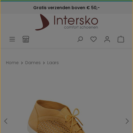
Kosteloos retourneren
Gratis verzenden boven € 50,-
Ga naar de hoofdinhoud
Klantenservice:
24 maanden garantie
072 - 571 79 79
Home
Dames
Laars
Afbeeldingengalerij overslaan