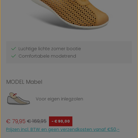
Luchtige lichte zomer bootie
Comfortabele modetrend
MODEL Mabel
Voor eigen inlegzolen
Verkoopprijs:
Normale prijs:
€ 79,95
€ 169,95
- € 90,00
Prijzen incl. BTW en geen verzendkosten vanaf €50,-