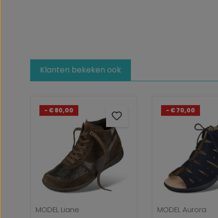
Klanten bekeken ook
Productgalerij overslaan
- € 80,00
- € 70,00
MODEL Liane
MODEL Aurora