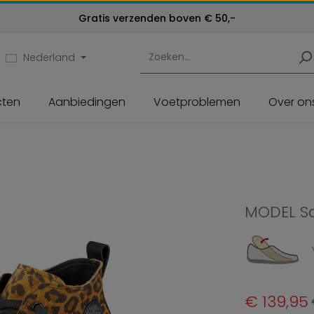
Kosteloos retourneren
Klantenservice:
Gratis verzenden boven € 50,-
24 maanden garantie
072 - 571 79 79
Nederland
cten
Aanbiedingen
Voetproblemen
Over on
MODEL S
Verkoopprijs:
€ 139,95