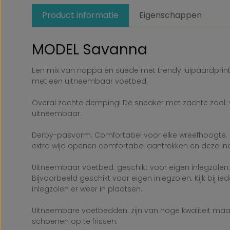
Product informatie
Eigenschappen
MODEL Savanna
Een mix van nappa en suède met trendy luipaardprint s
met een uitneembaar voetbed.
Overal zachte demping! De sneaker met zachte zool: 
uitneembaar.
Derby-pasvorm: Comfortabel voor elke wreefhoogte. D
extra wijd openen comfortabel aantrekken en deze ind
Uitneembaar voetbed: geschikt voor eigen inlegzolen.
Bijvoorbeeld geschikt voor eigen inlegzolen. Kijk bij 
inlegzolen er weer in plaatsen.
Uitneembare voetbedden: zijn van hoge kwaliteit maar
schoenen op te frissen.