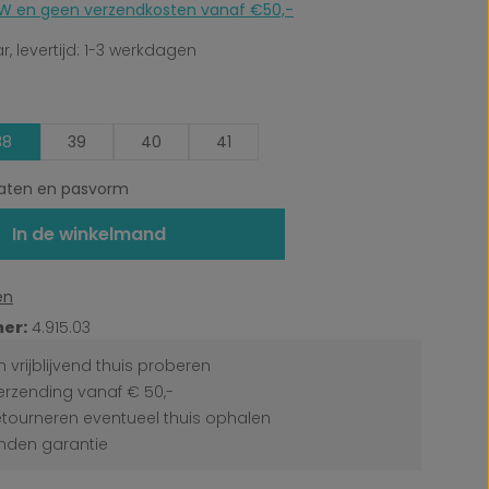
 BTW en geen verzendkosten vanaf €50,-
, levertijd: 1-3 werkdagen
38
39
40
41
ten en pasvorm
In de winkelmand
en
er:
4.915.03
 vrijblijvend thuis proberen
erzending vanaf € 50,-
etourneren eventueel thuis ophalen
den garantie