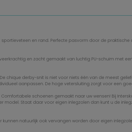
portieveteen en rand. Perfecte pasvorm door de praktische derby
veerkrachtig en zacht gemaakt van luchtig PU-schuim met een
e chique derby-snit is niet voor niets één van de meest geli
ividueel aanpassen. De hoge vetersluiting zorgt voor een goed
 Comfortabele schoenen gemaakt naar uw wensen! Bij Intersko k
ieder model. Staat daar voor eigen inlegzolen dan kunt u de inl
 kunnen natuurlijk ook vervangen worden door eigen inlegzole