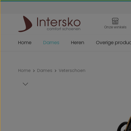
 naar de hoofdinhoud
Ga naar de zoekopdracht
Ga naar de hoofdnavigatie
Onze winkels
Home
Dames
Heren
Overige produ
Home
Dames
Veterschoen
Afbeeldingengalerij overslaan