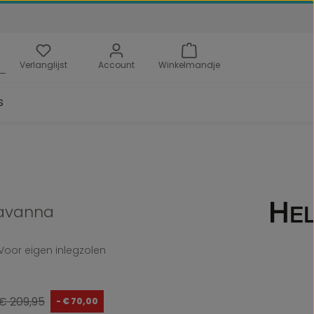
Verlanglijst
Account
Winkelmandje
s
avanna
Voor eigen inlegzolen
Normale prijs:
€ 209,95
- € 70,00