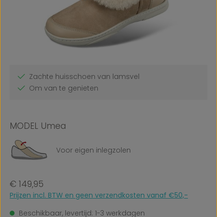
Zachte huisschoen van lamsvel
Om van te genieten
MODEL Umea
Voor eigen inlegzolen
Normale prijs:
€ 149,95
Prijzen incl. BTW en geen verzendkosten vanaf €50,-
Beschikbaar, levertijd: 1-3 werkdagen