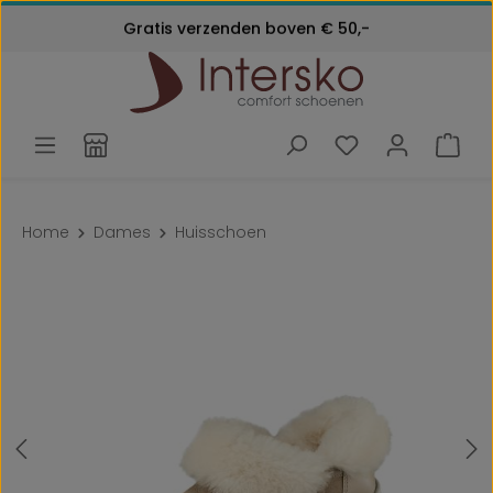
Kosteloos retourneren
Gratis verzenden boven € 50,-
Ga naar de hoofdinhoud
Klantenservice:
24 maanden garantie
072 - 571 79 79
Home
Dames
Huisschoen
Afbeeldingengalerij overslaan