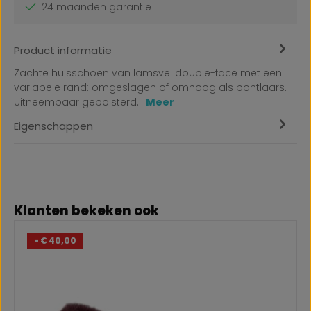
24 maanden garantie
Product informatie
Zachte huisschoen van lamsvel double-face met een
variabele rand: omgeslagen of omhoog als bontlaars.
Uitneembaar gepolsterd…
Meer
Eigenschappen
Productgalerij overslaan
Klanten bekeken ook
- € 40,00