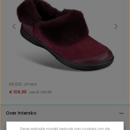
MODEL Umea
Verkoopprijs:
€ 109,95
Normale prijs:
van
€ 149,95
Over Intersko
Alles over bestellen bij Intersko
Deze website maakt gebruik van cookies om de