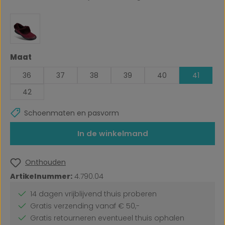
Selecteer
Maat
36
37
38
39
40
41
42
Schoenmaten en pasvorm
In de winkelmand
Onthouden
Artikelnummer:
4.790.04
14 dagen vrijblijvend thuis proberen
Gratis verzending vanaf € 50,-
Gratis retourneren eventueel thuis ophalen