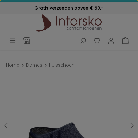
Kosteloos retourneren
Gratis verzenden boven € 50,-
Ga naar de hoofdinhoud
Klantenservice:
24 maanden garantie
072 - 571 79 79
Home
Dames
Huisschoen
Afbeeldingengalerij overslaan