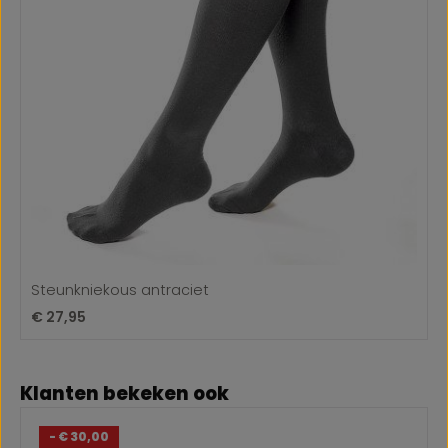
Steunkniekous antraciet
Normale prijs:
€ 27,95
Productgalerij overslaan
Klanten bekeken ook
- € 30,00