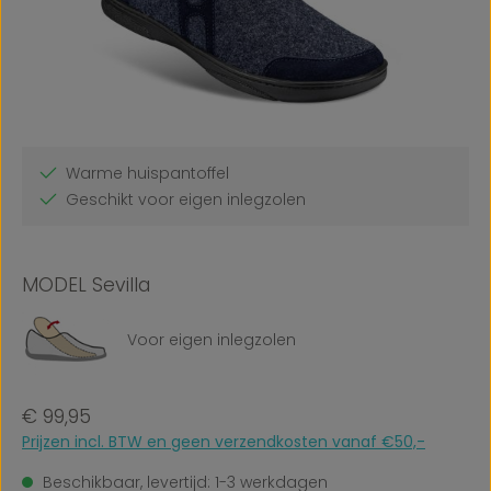
Warme huispantoffel
Geschikt voor eigen inlegzolen
MODEL Sevilla
Voor eigen inlegzolen
Normale prijs:
€ 99,95
Prijzen incl. BTW en geen verzendkosten vanaf €50,-
Beschikbaar, levertijd: 1-3 werkdagen