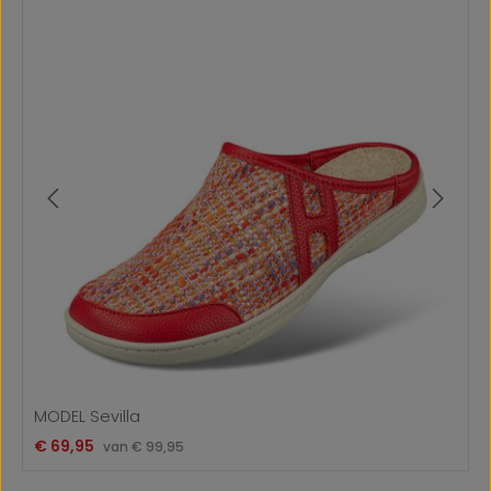
MODEL Sevilla
Verkoopprijs:
€ 69,95
Normale prijs:
van
€ 99,95