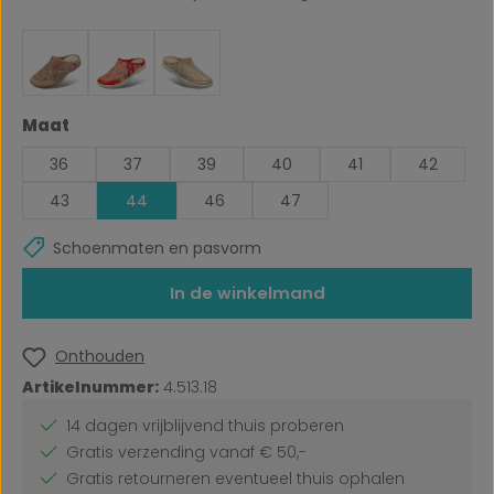
Selecteer
Maat
36
37
39
40
41
42
43
44
46
47
Schoenmaten en pasvorm
In de winkelmand
Onthouden
Artikelnummer:
4.513.18
14 dagen vrijblijvend thuis proberen
Gratis verzending vanaf € 50,-
Gratis retourneren eventueel thuis ophalen