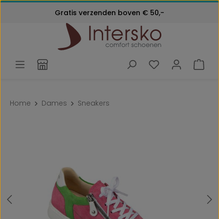
Kosteloos retourneren
Gratis verzenden boven € 50,-
Ga naar de hoofdinhoud
Klantenservice:
24 maanden garantie
072 - 571 79 79
Home
Dames
Sneakers
Afbeeldingengalerij overslaan