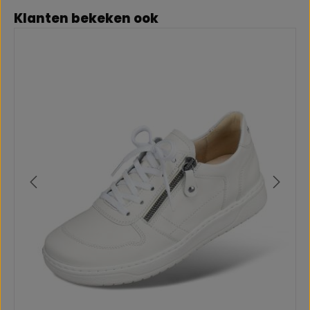
Productgalerij overslaan
Klanten bekeken ook