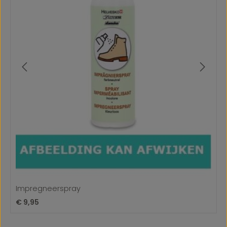
Impregneerspray
Normale prijs:
€ 9,95