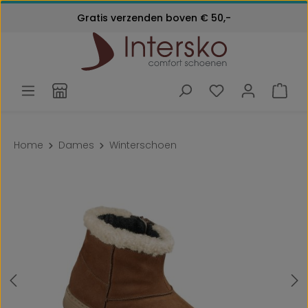
Kosteloos retourneren
Gratis verzenden boven € 50,-
Ga naar de hoofdinhoud
Klantenservice:
24 maanden garantie
072 - 571 79 79
Home
Dames
Winterschoen
Afbeeldingengalerij overslaan