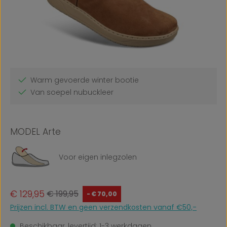
Warm gevoerde winter bootie
Van soepel nubuckleer
MODEL Arte
Voor eigen inlegzolen
Verkoopprijs:
Normale prijs:
€ 129,95
€ 199,95
- € 70,00
Prijzen incl. BTW en geen verzendkosten vanaf €50,-
Beschikbaar, levertijd: 1-3 werkdagen