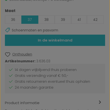
Selecteer
Maat
36
37
38
39
41
42
Schoenmaten en pasvorm
In de winkelmand
Onthouden
Artikelnummer:
3.636.03
14 dagen vrijblijvend thuis proberen
Gratis verzending vanaf € 50,-
Gratis retourneren eventueel thuis ophalen
24 maanden garantie
Product informatie