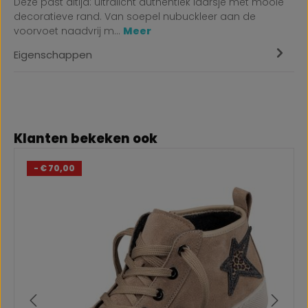
Deze past altijd: ultralicht authentiek laarsje met mooie
decoratieve rand. Van soepel nubuckleer aan de
voorvoet naadvrij m…
Meer
Eigenschappen
Productgalerij overslaan
Klanten bekeken ook
- € 70,00