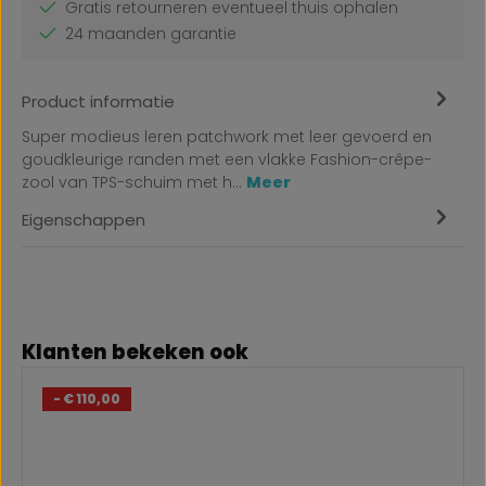
Gratis retourneren eventueel thuis ophalen
24 maanden garantie
Product informatie
Super modieus leren patchwork met leer gevoerd en
goudkleurige randen met een vlakke Fashion-crêpe-
zool van TPS-schuim met h…
Meer
Eigenschappen
Productgalerij overslaan
Klanten bekeken ook
- € 110,00