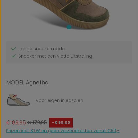
Jonge sneakermode
Sneaker met een vlotte uitstraling
MODEL Agnetha
Voor eigen inlegzolen
Verkoopprijs:
Normale prijs:
€ 89,95
€ 179,95
- € 90,00
Prijzen incl. BTW en geen verzendkosten vanaf €50,-