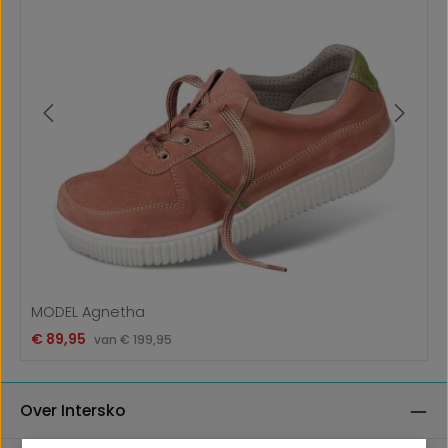
MODEL Agnetha
Verkoopprijs:
€ 89,95
Normale prijs:
van
€ 199,95
Over Intersko