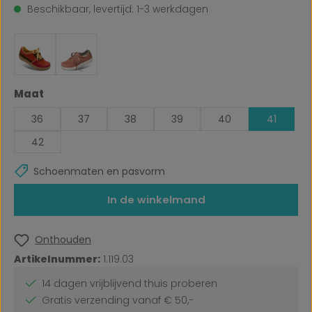
Beschikbaar, levertijd: 1-3 werkdagen
Selecteer
Maat
36
37
38
39
40
41
42
Schoenmaten en pasvorm
In de winkelmand
Onthouden
Artikelnummer:
1.119.03
14 dagen vrijblijvend thuis proberen
Gratis verzending vanaf € 50,-