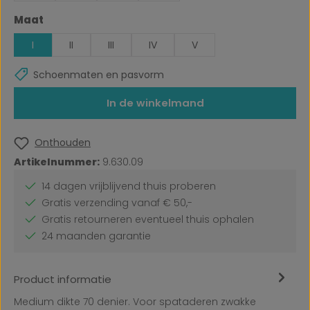
Selecteer
Maat
I
II
III
IV
V
Schoenmaten en pasvorm
In de winkelmand
Onthouden
Artikelnummer:
9.630.09
14 dagen vrijblijvend thuis proberen
Gratis verzending vanaf € 50,-
Gratis retourneren eventueel thuis ophalen
24 maanden garantie
Product informatie
Medium dikte 70 denier. Voor spataderen zwakke