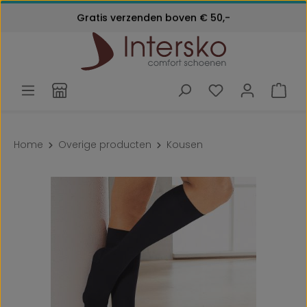
Kosteloos retourneren
Ga naar de hoofdinhoud
Gratis verzenden boven € 50,-
Klantenservice:
24 maanden garantie
072 - 571 79 79
Home
Overige producten
Kousen
Afbeeldingengalerij overslaan